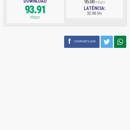
DOWNLOAD
95.08
mbps
93.91
LATÊNCIA:
32.00
Ms
mbps
f
COMPARTILHAR