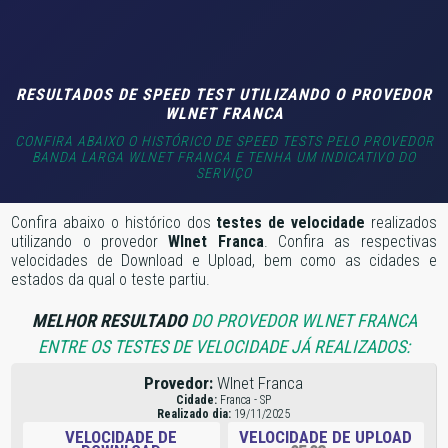
RESULTADOS DE SPEED TEST UTILIZANDO O PROVEDOR
WLNET FRANCA
CONFIRA ABAIXO O HISTÓRICO DE SPEED TESTS PELO PROVEDOR
BANDA LARGA WLNET FRANCA E TENHA UM INDICATIVO DO
SERVIÇO
Confira abaixo o histórico dos
testes de velocidade
realizados
utilizando o provedor
Wlnet Franca
. Confira as respectivas
velocidades de Download e Upload, bem como as cidades e
estados da qual o teste partiu.
MELHOR RESULTADO
DO PROVEDOR WLNET FRANCA
ENTRE OS TESTES DE VELOCIDADE JÁ REALIZADOS:
Provedor:
Wlnet Franca
Cidade:
Franca - SP
Realizado dia:
19/11/2025
VELOCIDADE DE
VELOCIDADE DE UPLOAD