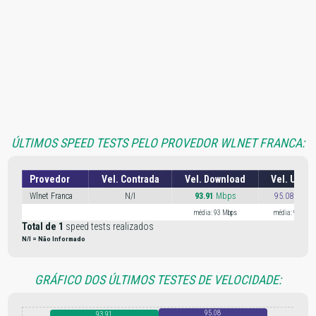
ÚLTIMOS SPEED TESTS PELO PROVEDOR WLNET FRANCA:
Provedor
Vel. Contrada
Vel. Download
Vel. Uploa
Wlnet Franca
N/I
93.91
Mbps
95.08 Mbp
média: 93 Mbps
média: 95 Mbp
Total de 1
speed tests realizados
N/I = Não Informado
GRÁFICO DOS ÚLTIMOS TESTES DE VELOCIDADE:
95.08
93.91