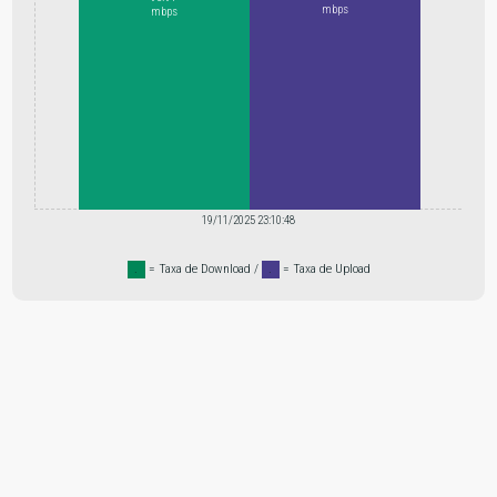
mbps
mbps
19/11/2025 23:10:48
.
= Taxa de Download /
.
= Taxa de Upload