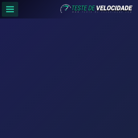
PÁGINA PRINCIPAL
RANKING DE PROVEDORES
PESQUISA:
Faça sua busca por
email
,
provedor
ou
cidade
.
f
COMPARTILHAR