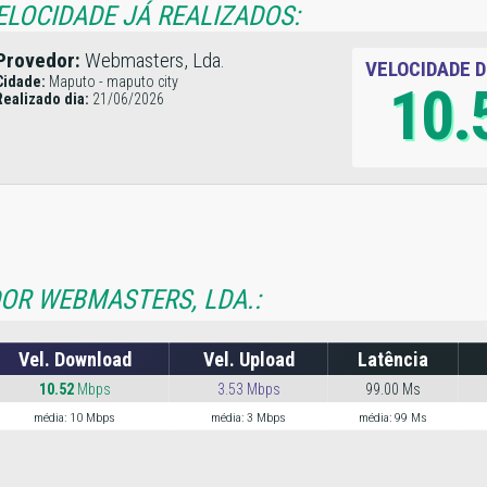
ELOCIDADE JÁ REALIZADOS:
Provedor:
Webmasters, Lda.
VELOCIDADE 
Cidade:
Maputo - maputo city
10.
Realizado dia:
21/06/2026
OR WEBMASTERS, LDA.:
Vel. Download
Vel. Upload
Latência
10.52
Mbps
3.53 Mbps
99.00 Ms
média: 10 Mbps
média: 3 Mbps
média: 99 Ms