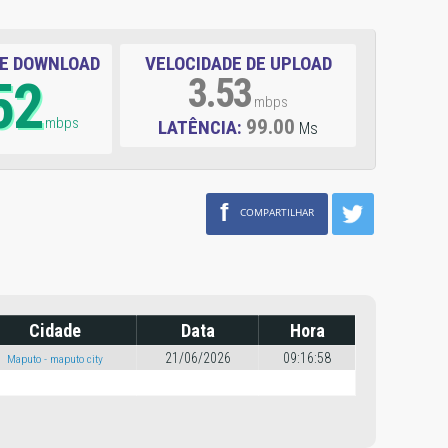
DE DOWNLOAD
VELOCIDADE DE UPLOAD
52
3.53
mbps
mbps
99.00
LATÊNCIA:
Ms
f
COMPARTILHAR
Cidade
Data
Hora
21/06/2026
09:16:58
Maputo - maputo city