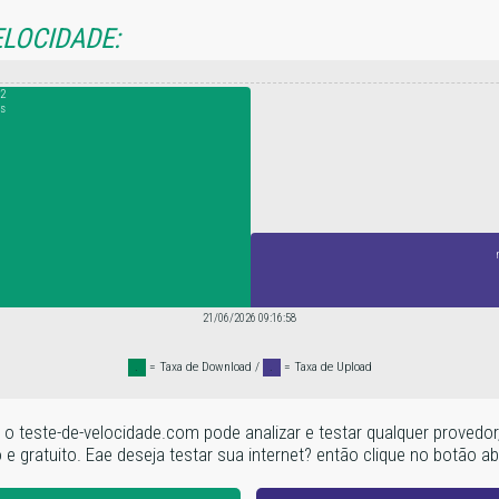
ELOCIDADE:
2
s
21/06/2026 09:16:58
.
= Taxa de Download /
.
= Taxa de Upload
te, o teste-de-velocidade.com pode analizar e testar qualquer prove
 gratuito. Eae deseja testar sua internet? então clique no botão aba