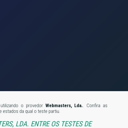
 utilizando o provedor
Webmasters, Lda.
. Confira as
estados da qual o teste partiu.
RS, LDA. ENTRE OS TESTES DE