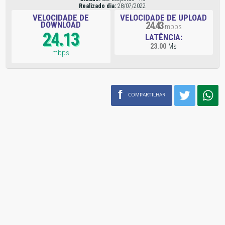
Realizado dia:
28/07/2022
VELOCIDADE DE
VELOCIDADE DE UPLOAD
DOWNLOAD
24.43
mbps
24.13
LATÊNCIA:
23.00
Ms
mbps
f
COMPARTILHAR