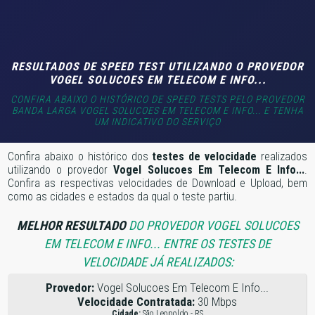
RESULTADOS DE SPEED TEST UTILIZANDO O PROVEDOR
VOGEL SOLUCOES EM TELECOM E INFO...
CONFIRA ABAIXO O HISTÓRICO DE SPEED TESTS PELO PROVEDOR
BANDA LARGA VOGEL SOLUCOES EM TELECOM E INFO... E TENHA
UM INDICATIVO DO SERVIÇO
Confira abaixo o histórico dos
testes de velocidade
realizados
utilizando o provedor
Vogel Solucoes Em Telecom E Info...
.
Confira as respectivas velocidades de Download e Upload, bem
como as cidades e estados da qual o teste partiu.
MELHOR RESULTADO
DO PROVEDOR VOGEL SOLUCOES
EM TELECOM E INFO... ENTRE OS TESTES DE
VELOCIDADE JÁ REALIZADOS:
Provedor:
Vogel Solucoes Em Telecom E Info...
Velocidade Contratada:
30 Mbps
Cidade:
São Leopoldo - RS