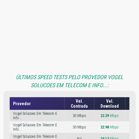
ÚLTIMOS SPEED TESTS PELO PROVEDOR VOGEL
SOLUCOES EM TELECOM E INFO...:
Vel.
Vel.
Ve
Provedor
Contrada
Download
Upl
Vogel Solucoes Em Telecom E
30 Mbps
22.29
Mbps
24.32
Info...
Vogel Solucoes Em Telecom E
30 Mbps
22.98
Mbps
24.93
Info...
Vogel Solucoes Em Telecom E
N/I
24.12
Mbps
25.06