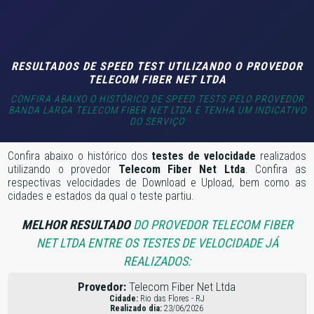
RESULTADOS DE SPEED TEST UTILIZANDO O PROVEDOR
TELECOM FIBER NET LTDA
CONFIRA ABAIXO O HISTÓRICO DE SPEED TESTS PELO PROVEDOR
BANDA LARGA TELECOM FIBER NET LTDA E TENHA UM INDICATIVO
DO SERVIÇO
Confira abaixo o histórico dos
testes de velocidade
realizados
utilizando o provedor
Telecom Fiber Net Ltda
. Confira as
respectivas velocidades de Download e Upload, bem como as
cidades e estados da qual o teste partiu.
MELHOR RESULTADO
DO PROVEDOR TELECOM FIBER
NET LTDA ENTRE OS TESTES DE VELOCIDADE JÁ
REALIZADOS:
Provedor:
Telecom Fiber Net Ltda
Cidade:
Rio das Flores - RJ
Realizado dia:
23/06/2026