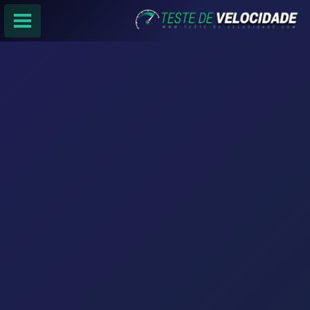
PÁGINA PRINCIPAL
RANKING DE PROVEDORES
PESQUISA:
Faça sua busca por
email
,
provedor
ou
cidade
.
f
COMPARTILHAR