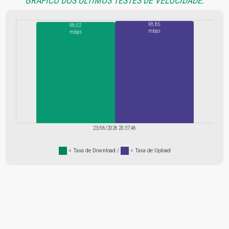
GRÁFICO DOS ÚLTIMOS TESTES DE VELOCIDADE:
98.85
98.02
mbps
mbps
23/06/2026 20:37:46
.
= Taxa de Download /
.
= Taxa de Upload