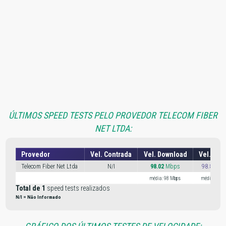
ÚLTIMOS SPEED TESTS PELO PROVEDOR TELECOM FIBER
NET LTDA:
Provedor
Vel. Contrada
Vel. Download
Vel. Upl
Telecom Fiber Net Ltda
N/I
98.02
Mbps
98.85 Mb
média: 98 Mbps
média: 98 M
Total de 1
speed tests realizados
N/I = Não Informado