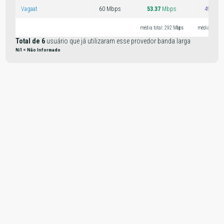
Vagaat
60 Mbps
53.37
Mbps
49.08 
média total: 292 Mbps
média total:
Total de 6
usuário que já utilizaram esse provedor banda larga
N/I = Não Informado