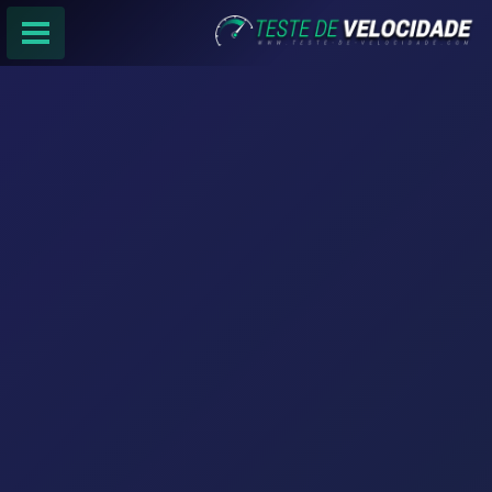
PÁGINA PRINCIPAL
RANKING DE PROVEDORES
PESQUISA:
Faça sua busca por
email
,
provedor
ou
cidade
.
f
COMPARTILHAR