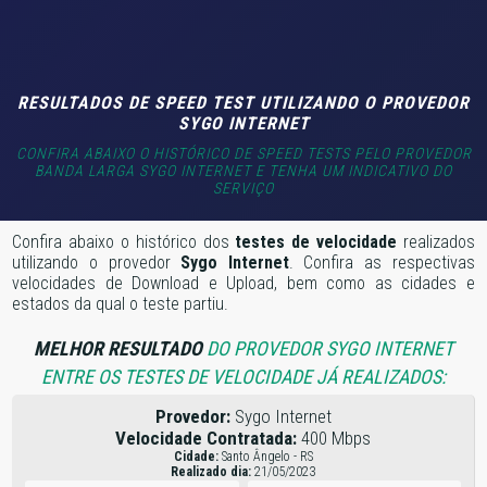
RESULTADOS DE SPEED TEST UTILIZANDO O PROVEDOR
SYGO INTERNET
CONFIRA ABAIXO O HISTÓRICO DE SPEED TESTS PELO PROVEDOR
BANDA LARGA SYGO INTERNET E TENHA UM INDICATIVO DO
SERVIÇO
Confira abaixo o histórico dos
testes de velocidade
realizados
utilizando o provedor
Sygo Internet
. Confira as respectivas
velocidades de Download e Upload, bem como as cidades e
estados da qual o teste partiu.
MELHOR RESULTADO
DO PROVEDOR SYGO INTERNET
ENTRE OS TESTES DE VELOCIDADE JÁ REALIZADOS:
Provedor:
Sygo Internet
Velocidade Contratada:
400 Mbps
Cidade:
Santo Ângelo - RS
Realizado dia:
21/05/2023