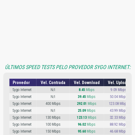
ÚLTIMOS SPEED TESTS PELO PROVEDOR SYGO INTERNET:
Provedor
Vel. Contrada
Vel. Download
Vel. Upload
Sygo Internet
N/I
8.45
Mbps
9.09 Mbps
Sygo Internet
N/I
39.45
Mbps
50.04 Mbps
Sygo Internet
400 Mbps
292.01
Mbps
123.08 Mbps
Sygo Internet
N/I
25.09
Mbps
43.99 Mbps
Sygo Internet
130 Mbps
123.13
Mbps
32.33 Mbps
Sygo Internet
100 Mbps
96.02
Mbps
88.92 Mbps
Sygo Internet
150 Mbps
95.60
Mbps
46.68 Mbps