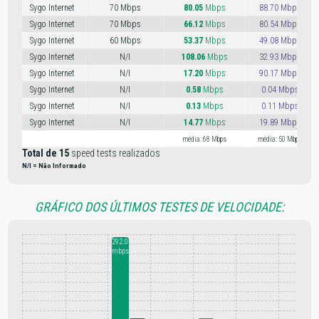
Sygo Internet
70 Mbps
80.05
Mbps
88.70 Mbps
Sygo Internet
70 Mbps
66.12
Mbps
80.54 Mbps
Sygo Internet
60 Mbps
53.37
Mbps
49.08 Mbps
Sygo Internet
N/I
108.06
Mbps
32.93 Mbps
Sygo Internet
N/I
17.20
Mbps
90.17 Mbps
Sygo Internet
N/I
0.58
Mbps
0.04 Mbps
Sygo Internet
N/I
0.13
Mbps
0.11 Mbps
Sygo Internet
N/I
14.77
Mbps
19.89 Mbps
média: 68 Mbps
média: 50 Mbps
Total de 15
speed tests realizados
N/I = Não Informado
GRÁFICO DOS ÚLTIMOS TESTES DE VELOCIDADE:
292.01
mbps