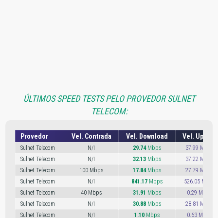
ÚLTIMOS SPEED TESTS PELO PROVEDOR SULNET
TELECOM:
Provedor
Vel. Contrada
Vel. Download
Vel. Upload
Sulnet Telecom
N/I
29.74
Mbps
37.99 Mbps
Sulnet Telecom
N/I
32.13
Mbps
37.22 Mbps
Sulnet Telecom
100 Mbps
17.84
Mbps
27.79 Mbps
Sulnet Telecom
N/I
841.17
Mbps
526.05 Mbps
Sulnet Telecom
40 Mbps
31.91
Mbps
0.29 Mbps
Sulnet Telecom
N/I
30.88
Mbps
28.81 Mbps
Sulnet Telecom
N/I
1.10
Mbps
0.63 Mbps