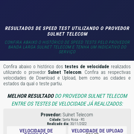
RESULTADOS DE SPEED TEST UTILIZANDO O PROVEDOR
SULNET TELECOM
CONFIRA ABAIXO O HISTÓRICO DE SPEED TESTS PELO PROVEDOR
BANDA LARGA SULNET TELECOM E TENHA UM INDICATIVO DO
SERVIÇO
Confira abaixo o histórico dos
testes de velocidade
realizados
utilizando o provedor
Sulnet Telecom
. Confira as respectivas
velocidades de Download e Upload, bem como as cidades e
estados da qual o teste partiu.
MELHOR RESULTADO
DO PROVEDOR SULNET TELECOM
ENTRE OS TESTES DE VELOCIDADE JÁ REALIZADOS:
Provedor:
Sulnet Telecom
Cidade:
Santa Rosa - RS
Realizado dia:
30/11/2022
VELOCIDADE DE
VELOCIDADE DE UPLOAD