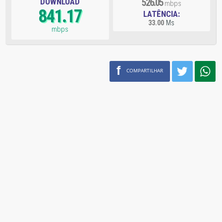
DOWNLOAD
526.05
mbps
841.17
LATÊNCIA:
33.00
Ms
mbps
f
COMPARTILHAR