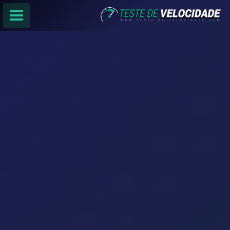
PÁGINA PRINCIPAL
RANKING DE PROVEDORES
PESQUISA:
Faça sua busca por
email
,
provedor
ou
cidade
.
f
COMPARTILHAR