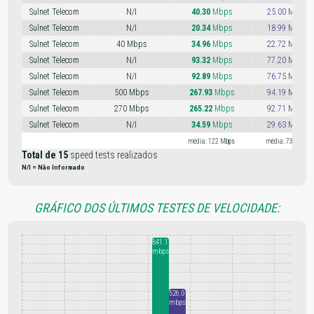
Sulnet Telecom
N/I
40.30
Mbps
25.00 Mbps
Sulnet Telecom
N/I
20.34
Mbps
18.99 Mbps
Sulnet Telecom
40 Mbps
34.96
Mbps
22.72 Mbps
Sulnet Telecom
N/I
93.32
Mbps
77.20 Mbps
Sulnet Telecom
N/I
92.89
Mbps
76.75 Mbps
Sulnet Telecom
500 Mbps
267.93
Mbps
94.19 Mbps
Sulnet Telecom
270 Mbps
265.22
Mbps
92.71 Mbps
Sulnet Telecom
N/I
34.59
Mbps
29.63 Mbps
média: 122 Mbps
média: 73 Mbps
Total de 15
speed tests realizados
N/I = Não Informado
GRÁFICO DOS ÚLTIMOS TESTES DE VELOCIDADE:
841.17
mbps
526.05
mbps