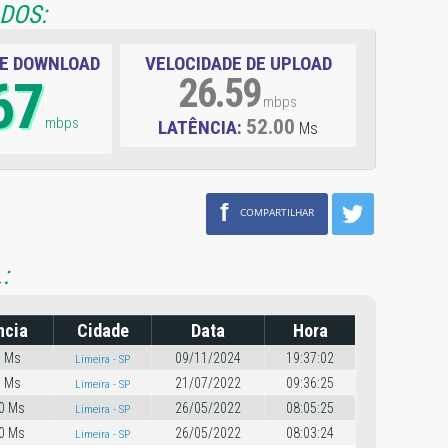
ADOS:
DE DOWNLOAD
VELOCIDADE DE UPLOAD
67
26.59
mbps
mbps
52.00
LATÊNCIA:
Ms
f
COMPARTILHAR
:
ncia
Cidade
Data
Hora
0 Ms
09/11/2024
19:37:02
Limeira - SP
0 Ms
21/07/2022
09:36:25
Limeira - SP
0 Ms
26/05/2022
08:05:25
Limeira - SP
0 Ms
26/05/2022
08:03:24
Limeira - SP