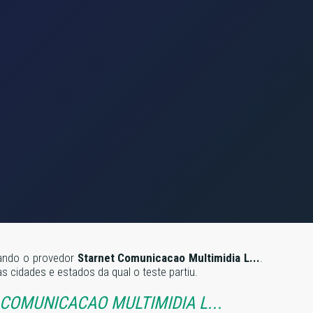
izando o provedor
Starnet Comunicacao Multimidia L...
.
 cidades e estados da qual o teste partiu.
COMUNICACAO MULTIMIDIA L...