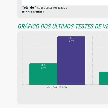
Total de 4
speed tests realizados
N/I = Não Informado
GRÁFICO DOS ÚLTIMOS TESTES DE V
26.59
mbps
11.67
mbps
09/11/2024 19:37:02