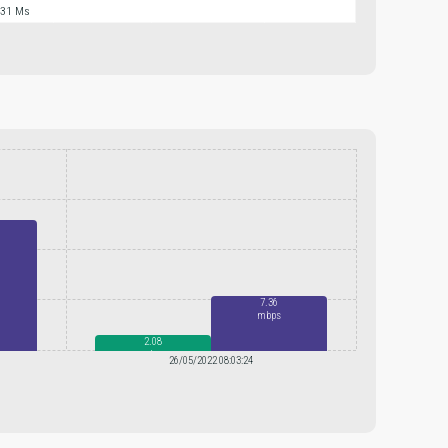
131 Ms
7.36
mbps
2.08
mbps
26/05/2022 08:03:24