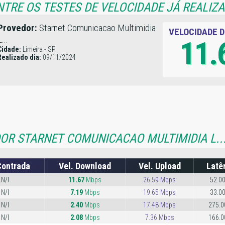
NTRE OS TESTES DE VELOCIDADE JÁ REALIZ
Provedor:
Starnet Comunicacao Multimidia
VELOCIDADE 
L...
11.
Cidade:
Limeira - SP
Realizado dia:
09/11/2024
OR STARNET COMUNICACAO MULTIMIDIA L...
Contrada
Vel. Download
Vel. Upload
Latê
N/I
11.67
Mbps
26.59 Mbps
52.0
N/I
7.19
Mbps
19.65 Mbps
33.0
N/I
2.40
Mbps
17.48 Mbps
275.0
N/I
2.08
Mbps
7.36 Mbps
166.0