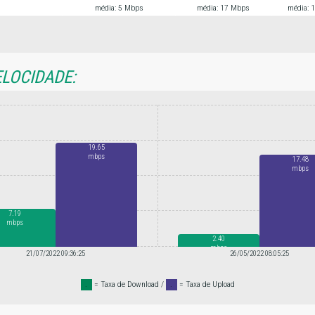
média: 5 Mbps
média: 17 Mbps
média: 
ELOCIDADE:
19.65
mbps
17.48
mbps
7.19
mbps
2.40
mbps
21/07/2022 09:36:25
26/05/2022 08:05:25
.
= Taxa de Download /
.
= Taxa de Upload