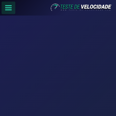
PÁGINA PRINCIPAL
RANKING DE PROVEDORES
PESQUISA:
Faça sua busca por
email
,
provedor
ou
cidade
.
f
COMPARTILHAR