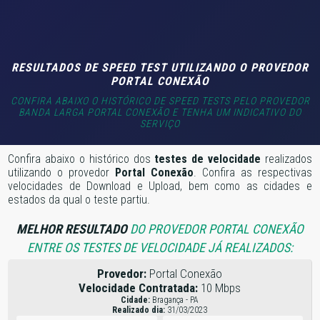
RESULTADOS DE SPEED TEST UTILIZANDO O PROVEDOR
PORTAL CONEXÃO
CONFIRA ABAIXO O HISTÓRICO DE SPEED TESTS PELO PROVEDOR
BANDA LARGA PORTAL CONEXÃO E TENHA UM INDICATIVO DO
SERVIÇO
Confira abaixo o histórico dos
testes de velocidade
realizados
utilizando o provedor
Portal Conexão
. Confira as respectivas
velocidades de Download e Upload, bem como as cidades e
estados da qual o teste partiu.
MELHOR RESULTADO
DO PROVEDOR PORTAL CONEXÃO
ENTRE OS TESTES DE VELOCIDADE JÁ REALIZADOS:
Provedor:
Portal Conexão
Velocidade Contratada:
10 Mbps
Cidade:
Bragança - PA
Realizado dia:
31/03/2023