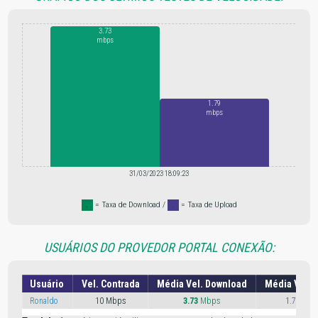
3.73
mbps
1.79
mbps
31/03/2023 18:09:23
.
= Taxa de Download /
.
= Taxa de Upload
USUÁRIOS DO PROVEDOR PORTAL CONEXÃO:
Usuário
Vel. Contrada
Média Vel. Download
Média Vel. 
Ronaldo
10 Mbps
3.73
Mbps
1.79 Mb