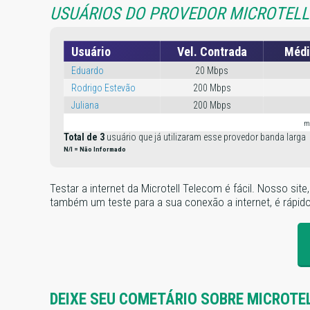
USUÁRIOS DO PROVEDOR MICROTELL
Usuário
Vel. Contrada
Médi
Eduardo
20 Mbps
Rodrigo Estevão
200 Mbps
Juliana
200 Mbps
m
Total de 3
usuário que já utilizaram esse provedor banda larga
N/I = Não Informado
Testar a internet da Microtell Telecom é fácil. Nosso si
também um teste para a sua conexão a internet, é rápido e
DEIXE SEU COMETÁRIO SOBRE MICROTE