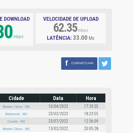
DE DOWNLOAD
VELOCIDADE DE UPLOAD
30
62.35
mbps
mbps
33.00
LATÊNCIA:
Ms
f
COMPARTILHAR
Cidade
Data
Hora
10/04/2023
17:29:25
Montes Claros - MG
23/02/2023
18:23:55
Botumirim - MG
23/07/2022
12:26:09
Curvelo - MG
13/02/2022
20:05:28
Montes Claros - MG