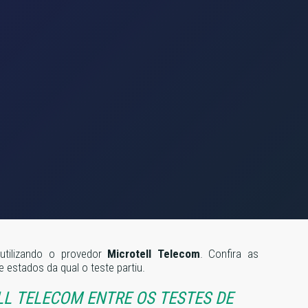
utilizando o provedor
Microtell Telecom
. Confira as
estados da qual o teste partiu.
L TELECOM ENTRE OS TESTES DE