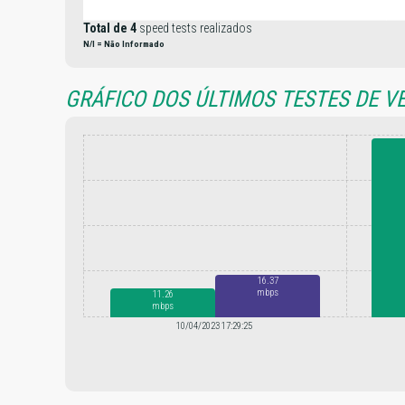
Total de 4
speed tests realizados
N/I = Não Informado
GRÁFICO DOS ÚLTIMOS TESTES DE V
16.37
mbps
11.26
mbps
10/04/2023 17:29:25