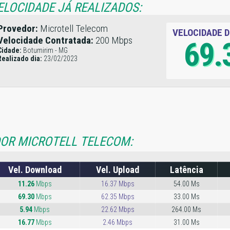
ELOCIDADE JÁ REALIZADOS:
Provedor:
Microtell Telecom
VELOCIDADE 
Velocidade Contratada:
200 Mbps
69.
Cidade:
Botumirim - MG
Realizado dia:
23/02/2023
DOR MICROTELL TELECOM:
Vel. Download
Vel. Upload
Latência
11.26
Mbps
16.37 Mbps
54.00 Ms
69.30
Mbps
62.35 Mbps
33.00 Ms
5.94
Mbps
22.62 Mbps
264.00 Ms
16.77
Mbps
2.46 Mbps
31.00 Ms