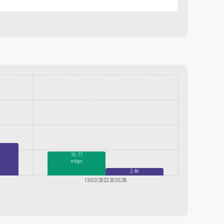
16.77
mbps
2.46
mbps
13/02/2022 20:05:28