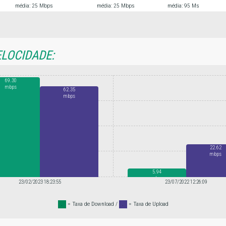
média: 25 Mbps
média: 25 Mbps
média: 95 Ms
ELOCIDADE:
69.30
mbps
62.35
mbps
22.62
mbps
5.94
mbps
23/02/2023 18:23:55
23/07/2022 12:26:09
.
= Taxa de Download /
.
= Taxa de Upload