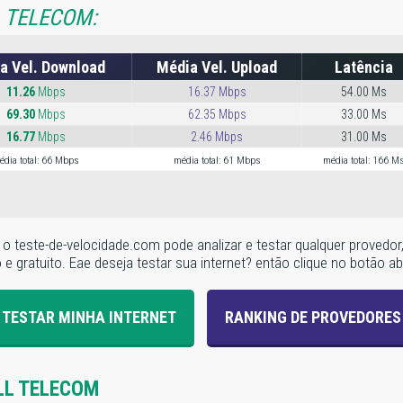
 TELECOM:
a Vel. Download
Média Vel. Upload
Latência
11.26
Mbps
16.37 Mbps
54.00 Ms
69.30
Mbps
62.35 Mbps
33.00 Ms
16.77
Mbps
2.46 Mbps
31.00 Ms
édia total: 66 Mbps
média total: 61 Mbps
média total: 166 M
te, o teste-de-velocidade.com pode analizar e testar qualquer prove
 gratuito. Eae deseja testar sua internet? então clique no botão aba
TESTAR MINHA INTERNET
RANKING DE PROVEDORES
LL TELECOM