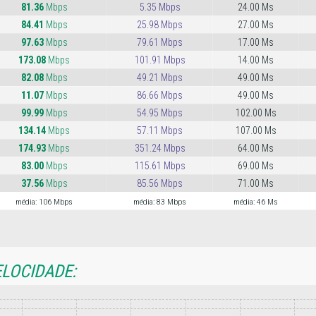
81.36
Mbps
5.35 Mbps
24.00 Ms
84.41
Mbps
25.98 Mbps
27.00 Ms
97.63
Mbps
79.61 Mbps
17.00 Ms
173.08
Mbps
101.91 Mbps
14.00 Ms
82.08
Mbps
49.21 Mbps
49.00 Ms
11.07
Mbps
86.66 Mbps
49.00 Ms
99.99
Mbps
54.95 Mbps
102.00 Ms
134.14
Mbps
57.11 Mbps
107.00 Ms
174.93
Mbps
351.24 Mbps
64.00 Ms
83.00
Mbps
115.61 Mbps
69.00 Ms
37.56
Mbps
85.56 Mbps
71.00 Ms
média: 106 Mbps
média: 83 Mbps
média: 46 Ms
ELOCIDADE: