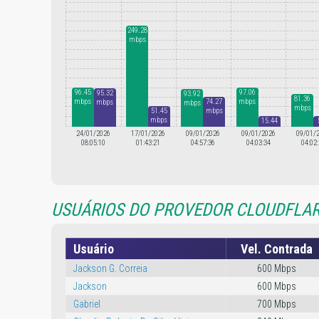
249.28
mbps
97.06
96.45
95.32
93.92
81.36
74.27
mbps
mbps
mbps
mbps
mbps
51.45
mbps
mbps
15.44
mbps
24/01/2026
17/01/2026
09/01/2026
09/01/2026
09/01/
08:05:10
01:43:21
04:57:36
04:03:34
04:02
USUÁRIOS DO PROVEDOR CLOUDFLAR
Usuário
Vel. Contrada
Jackson G. Correia
600 Mbps
Jackson
600 Mbps
Gabriel
700 Mbps