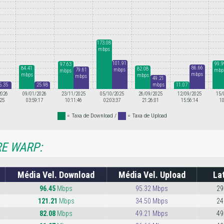
173.08
mbps
101.91
99.9
97.63
86.66
84.41
82.08
79.61
mbps
mbp
mbps
mbps
mbps
mbps
mbps
49.21
mbps
5.35
25.98
11.07
mbps
mbps
mbps
2026
09/01/2026
23/11/2025
05/10/2025
26/09/2025
12/09/2025
15/
:25
03:59:17
10:11:46
02:03:37
21:26:01
15:56:14
10
.
= Taxa de Download /
.
= Taxa de Upload
E WARP:
Média Vel. Download
Média Vel. Upload
La
96.45
Mbps
95.32 Mbps
29
121.21
Mbps
34.50 Mbps
24
82.08
Mbps
49.21 Mbps
49