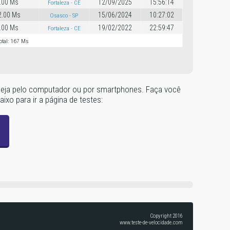
.00 Ms
12/09/2025
15:56:14
Fortaleza - CE
2.00 Ms
15/06/2024
10:27:02
Osasco - SP
.00 Ms
19/02/2022
22:59:47
Fortaleza - CE
otal: 167 Ms
r, seja pelo computador ou por smartphones. Faça você
ixo para ir a página de testes:
Copyright 2016
www.teste-de-velocidade.com