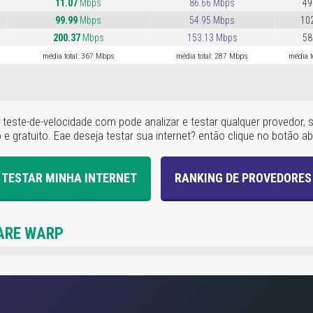
11.07
Mbps
86.66 Mbps
49
99.99
Mbps
54.95 Mbps
10
200.37
Mbps
153.13 Mbps
58
média total: 367 Mbps
média total: 287 Mbps
média t
, o teste-de-velocidade.com pode analizar e testar qualquer provedo
 gratuito. Eae deseja testar sua internet? então clique no botão aba
TESTAR MINHA INTERNET
RANKING DE PROVEDORES
ARE WARP