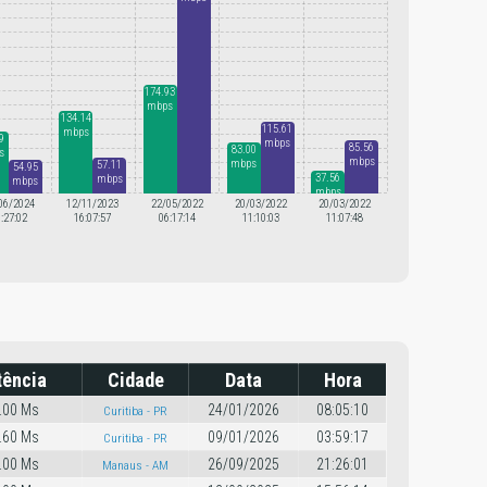
174.93
mbps
134.14
115.61
mbps
9
mbps
85.56
83.00
s
mbps
mbps
57.11
54.95
37.56
mbps
mbps
mbps
06/2024
12/11/2023
22/05/2022
20/03/2022
20/03/2022
:27:02
16:07:57
06:17:14
11:10:03
11:07:48
tência
Cidade
Data
Hora
.00 Ms
24/01/2026
08:05:10
Curitiba - PR
.60 Ms
09/01/2026
03:59:17
Curitiba - PR
.00 Ms
26/09/2025
21:26:01
Manaus - AM