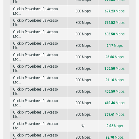
Ltd...
Clickip Provedores De Acesso
800 Mbps
697.23
Mbps
50
Ltd...
Clickip Provedores De Acesso
800 Mbps
514.52
Mbps
50
Ltd...
Clickip Provedores De Acesso
800 Mbps
606.50
Mbps
50
Ltd...
Clickip Provedores De Acesso
800 Mbps
6.17
Mbps
29
Ltd...
Clickip Provedores De Acesso
800 Mbps
95.66
Mbps
9
Ltd...
Clickip Provedores De Acesso
800 Mbps
100.50
Mbps
9
Ltd...
Clickip Provedores De Acesso
800 Mbps
91.16
Mbps
9
Ltd...
Clickip Provedores De Acesso
800 Mbps
400.59
Mbps
48
Ltd...
Clickip Provedores De Acesso
800 Mbps
410.46
Mbps
50
Ltd...
Clickip Provedores De Acesso
800 Mbps
369.61
Mbps
48
Ltd...
Clickip Provedores De Acesso
N/I
9.02
Mbps
9
Ltd...
Clickip Provedores De Acesso
800 Mbps
98.70
Mbps
9