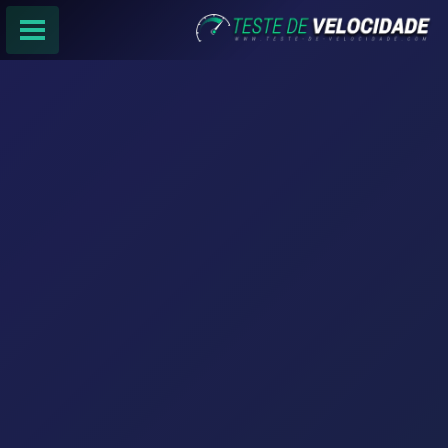
PÁGINA PRINCIPAL
RANKING DE PROVEDORES
PESQUISA:
Faça sua busca por
email
,
provedor
ou
cidade
.
f
COMPARTILHAR