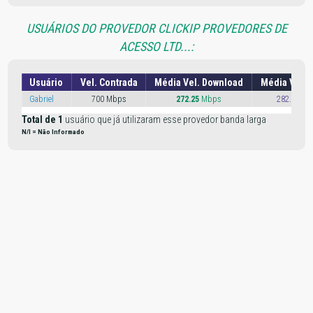
USUÁRIOS DO PROVEDOR CLICKIP PROVEDORES DE
ACESSO LTD...:
Usuário
Vel. Contrada
Média Vel. Download
Média Vel. 
Gabriel
700 Mbps
272.25
Mbps
282.21 M
Total de 1
usuário que já utilizaram esse provedor banda larga
N/I = Não Informado