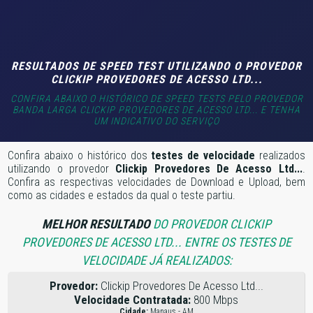
RESULTADOS DE SPEED TEST UTILIZANDO O PROVEDOR
CLICKIP PROVEDORES DE ACESSO LTD...
CONFIRA ABAIXO O HISTÓRICO DE SPEED TESTS PELO PROVEDOR
BANDA LARGA CLICKIP PROVEDORES DE ACESSO LTD... E TENHA
UM INDICATIVO DO SERVIÇO
Confira abaixo o histórico dos
testes de velocidade
realizados
utilizando o provedor
Clickip Provedores De Acesso Ltd...
.
Confira as respectivas velocidades de Download e Upload, bem
como as cidades e estados da qual o teste partiu.
MELHOR RESULTADO
DO PROVEDOR CLICKIP
PROVEDORES DE ACESSO LTD... ENTRE OS TESTES DE
VELOCIDADE JÁ REALIZADOS:
Provedor:
Clickip Provedores De Acesso Ltd...
Velocidade Contratada:
800 Mbps
Cidade:
Manaus - AM