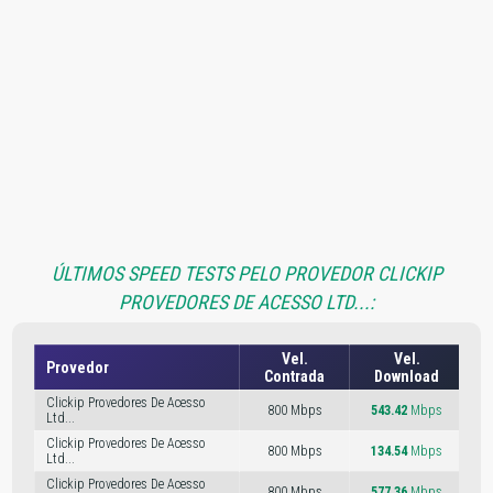
ÚLTIMOS SPEED TESTS PELO PROVEDOR CLICKIP
PROVEDORES DE ACESSO LTD...:
Vel.
Vel.
Provedor
Contrada
Download
Clickip Provedores De Acesso
800 Mbps
543.42
Mbps
14
Ltd...
Clickip Provedores De Acesso
800 Mbps
134.54
Mbps
33
Ltd...
Clickip Provedores De Acesso
800 Mbps
577.36
Mbps
36