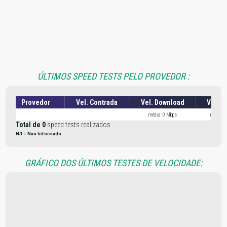
ÚLTIMOS SPEED TESTS PELO PROVEDOR :
Provedor
Vel. Contrada
Vel. Download
Vel. U
média: 0 Mbps
média: 
Total de 0
speed tests realizados
N/I = Não Informado
GRÁFICO DOS ÚLTIMOS TESTES DE VELOCIDADE: