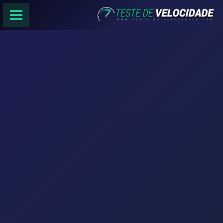
PÁGINA PRINCIPAL
RANKING DE PROVEDORES
PESQUISA:
Faça sua busca por
email
,
provedor
ou
cidade
.
f
COMPARTILHAR