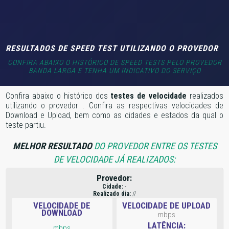
RESULTADOS DE SPEED TEST UTILIZANDO O PROVEDOR
CONFIRA ABAIXO O HISTÓRICO DE SPEED TESTS PELO PROVEDOR
BANDA LARGA E TENHA UM INDICATIVO DO SERVIÇO
Confira abaixo o histórico dos
testes de velocidade
realizados
utilizando o provedor
. Confira as respectivas velocidades de
Download e Upload, bem como as cidades e estados da qual o
teste partiu.
MELHOR RESULTADO
DO PROVEDOR ENTRE OS TESTES
DE VELOCIDADE JÁ REALIZADOS:
Provedor:
Cidade:
-
Realizado dia:
//
VELOCIDADE DE
VELOCIDADE DE UPLOAD
DOWNLOAD
mbps
LATÊNCIA:
mbps