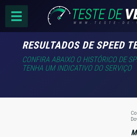
PÁGINA PRINCIPAL
RESULTADOS DE SPEED T
RANKING DE PROVEDORES
CONFIRA ABAIXO O HISTÓRICO DE S
TENHA UM INDICATIVO DO SERVIÇO
PESQUISA:
Faça sua busca por
email
,
provedor
ou
cidade
.
Co
Do
f
COMPARTILHAR
M