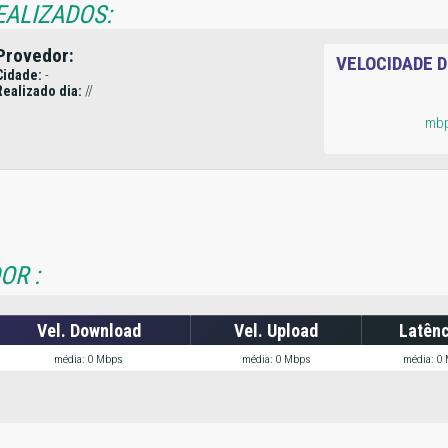
EALIZADOS:
Provedor:
VELOCIDADE 
Cidade:
-
Realizado dia:
//
mb
OR :
Vel. Download
Vel. Upload
Latênc
média: 0 Mbps
média: 0 Mbps
média: 0