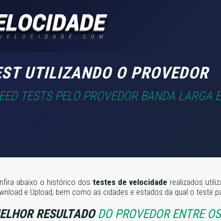
EST UTILIZANDO O PROVEDOR
PEED TESTS PELO PROVEDOR BANDA LARGA E
nfira abaixo o histórico dos
testes de velocidade
realizados util
wnload e Upload, bem como as cidades e estados da qual o teste pa
ELHOR RESULTADO
DO PROVEDOR ENTRE OS 