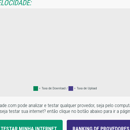
ELOCIDADE:
.
= Taxa de Download /
.
= Taxa de Upload
locidade.com pode analizar e testar qualquer provedor, seja pelo c
seja testar sua internet? então clique no botão abaixo para ir a pági
TESTAR MINHA INTERNET
RANKING DE PROVEDORES