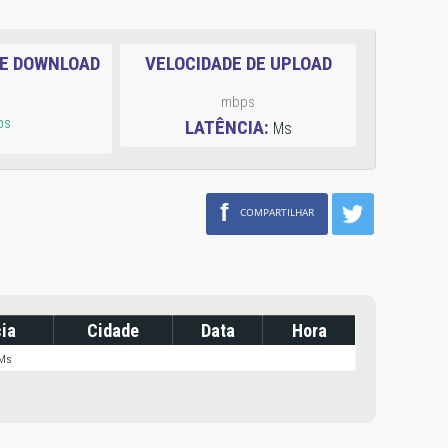
DE DOWNLOAD
VELOCIDADE DE UPLOAD
mbps
ps
LATÊNCIA:
Ms
f
COMPARTILHAR
ia
Cidade
Data
Hora
 Ms