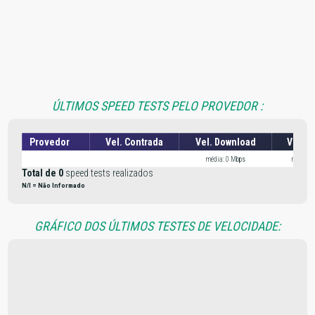
ÚLTIMOS SPEED TESTS PELO PROVEDOR :
Provedor
Vel. Contrada
Vel. Download
Vel. U
média: 0 Mbps
média: 
Total de 0
speed tests realizados
N/I = Não Informado
GRÁFICO DOS ÚLTIMOS TESTES DE VELOCIDADE: