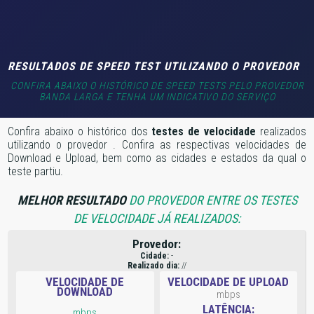
RESULTADOS DE SPEED TEST UTILIZANDO O PROVEDOR
CONFIRA ABAIXO O HISTÓRICO DE SPEED TESTS PELO PROVEDOR
BANDA LARGA E TENHA UM INDICATIVO DO SERVIÇO
Confira abaixo o histórico dos
testes de velocidade
realizados
utilizando o provedor
. Confira as respectivas velocidades de
Download e Upload, bem como as cidades e estados da qual o
teste partiu.
MELHOR RESULTADO
DO PROVEDOR ENTRE OS TESTES
DE VELOCIDADE JÁ REALIZADOS:
Provedor:
Cidade:
-
Realizado dia:
//
VELOCIDADE DE
VELOCIDADE DE UPLOAD
DOWNLOAD
mbps
LATÊNCIA:
mbps