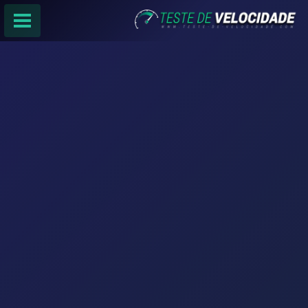
PÁGINA PRINCIPAL
RANKING DE PROVEDORES
PESQUISA:
Faça sua busca por
email
,
provedor
ou
cidade
.
f
COMPARTILHAR