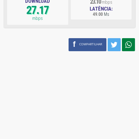
DOWNLOAD
23.10
mbps
27.17
LATÊNCIA:
49.00
Ms
mbps
f
COMPARTILHAR