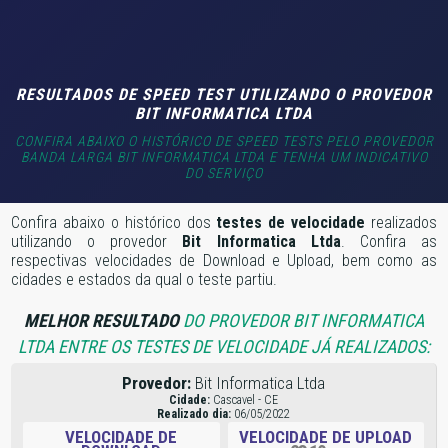
RESULTADOS DE SPEED TEST UTILIZANDO O PROVEDOR
BIT INFORMATICA LTDA
CONFIRA ABAIXO O HISTÓRICO DE SPEED TESTS PELO PROVEDOR
BANDA LARGA BIT INFORMATICA LTDA E TENHA UM INDICATIVO
DO SERVIÇO
Confira abaixo o histórico dos
testes de velocidade
realizados
utilizando o provedor
Bit Informatica Ltda
. Confira as
respectivas velocidades de Download e Upload, bem como as
cidades e estados da qual o teste partiu.
MELHOR RESULTADO
DO PROVEDOR BIT INFORMATICA
LTDA ENTRE OS TESTES DE VELOCIDADE JÁ REALIZADOS:
Provedor:
Bit Informatica Ltda
Cidade:
Cascavel - CE
Realizado dia:
06/05/2022
VELOCIDADE DE
VELOCIDADE DE UPLOAD