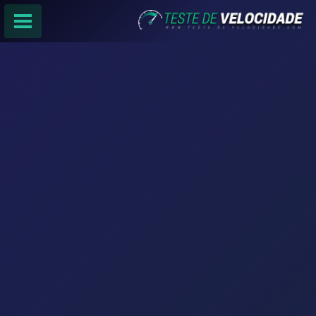
PÁGINA PRINCIPAL
RANKING DE PROVEDORES
PESQUISA:
Faça sua busca por
email
,
provedor
ou
cidade
.
f
COMPARTILHAR