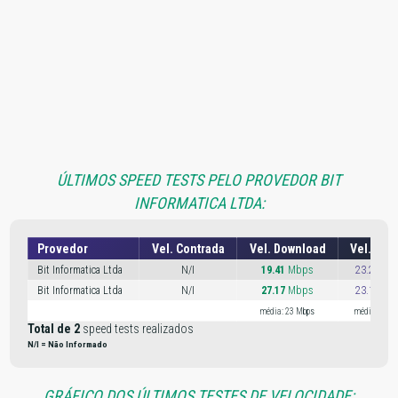
ÚLTIMOS SPEED TESTS PELO PROVEDOR BIT
INFORMATICA LTDA:
Provedor
Vel. Contrada
Vel. Download
Vel. Upl
Bit Informatica Ltda
N/I
19.41
Mbps
23.29 Mb
Bit Informatica Ltda
N/I
27.17
Mbps
23.10 Mb
média: 23 Mbps
média: 23 M
Total de 2
speed tests realizados
N/I = Não Informado
GRÁFICO DOS ÚLTIMOS TESTES DE VELOCIDADE: