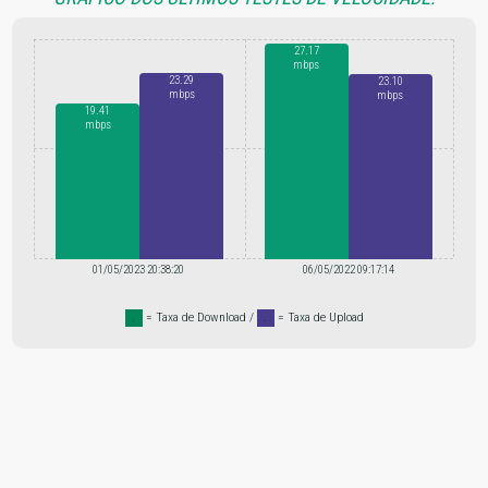
27.17
mbps
23.29
23.10
mbps
mbps
19.41
mbps
01/05/2023 20:38:20
06/05/2022 09:17:14
.
= Taxa de Download /
.
= Taxa de Upload