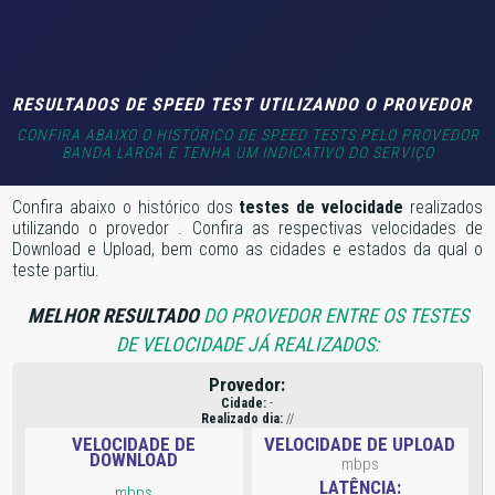
RESULTADOS DE SPEED TEST UTILIZANDO O PROVEDOR
CONFIRA ABAIXO O HISTÓRICO DE SPEED TESTS PELO PROVEDOR
BANDA LARGA E TENHA UM INDICATIVO DO SERVIÇO
Confira abaixo o histórico dos
testes de velocidade
realizados
utilizando o provedor
. Confira as respectivas velocidades de
Download e Upload, bem como as cidades e estados da qual o
teste partiu.
MELHOR RESULTADO
DO PROVEDOR ENTRE OS TESTES
DE VELOCIDADE JÁ REALIZADOS:
Provedor:
Cidade:
-
Realizado dia:
//
VELOCIDADE DE
VELOCIDADE DE UPLOAD
DOWNLOAD
mbps
LATÊNCIA:
mbps