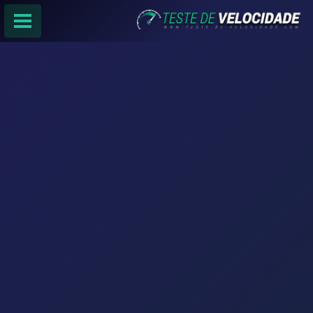
PÁGINA PRINCIPAL
RANKING DE PROVEDORES
PESQUISA:
Faça sua busca por
email
,
provedor
ou
cidade
.
f
COMPARTILHAR