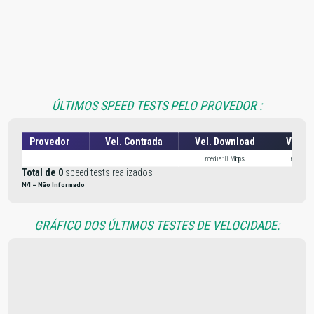
ÚLTIMOS SPEED TESTS PELO PROVEDOR :
Provedor
Vel. Contrada
Vel. Download
Vel. U
média: 0 Mbps
média: 
Total de 0
speed tests realizados
N/I = Não Informado
GRÁFICO DOS ÚLTIMOS TESTES DE VELOCIDADE: