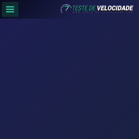
PÁGINA PRINCIPAL
RANKING DE PROVEDORES
PESQUISA:
Faça sua busca por
email
,
provedor
ou
cidade
.
f
COMPARTILHAR