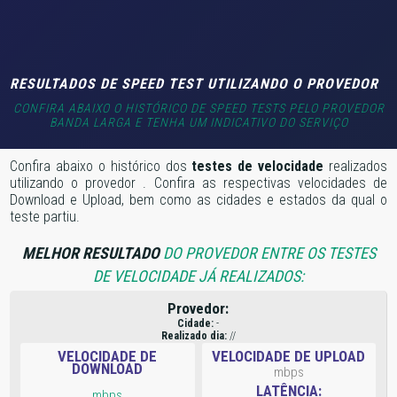
RESULTADOS DE SPEED TEST UTILIZANDO O PROVEDOR
CONFIRA ABAIXO O HISTÓRICO DE SPEED TESTS PELO PROVEDOR
BANDA LARGA E TENHA UM INDICATIVO DO SERVIÇO
Confira abaixo o histórico dos
testes de velocidade
realizados
utilizando o provedor
. Confira as respectivas velocidades de
Download e Upload, bem como as cidades e estados da qual o
teste partiu.
MELHOR RESULTADO
DO PROVEDOR ENTRE OS TESTES
DE VELOCIDADE JÁ REALIZADOS:
Provedor:
Cidade:
-
Realizado dia:
//
VELOCIDADE DE
VELOCIDADE DE UPLOAD
DOWNLOAD
mbps
LATÊNCIA:
mbps