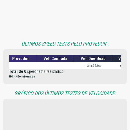
ÚLTIMOS SPEED TESTS PELO PROVEDOR :
Provedor
Vel. Contrada
Vel. Download
Vel. U
média: 0 Mbps
média: 
Total de 0
speed tests realizados
N/I = Não Informado
GRÁFICO DOS ÚLTIMOS TESTES DE VELOCIDADE: