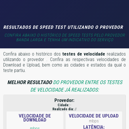
RESULTADOS DE SPEED TEST UTILIZANDO O PROVEDOR
CONFIRA ABAIXO O HISTÓRICO DE SPEED TESTS PELO PROVEDOR
BANDA LARGA E TENHA UM INDICATIVO DO SERVIÇO
Confira abaixo o histórico dos
testes de velocidade
realizados
utilizando o provedor
. Confira as respectivas velocidades de
Download e Upload, bem como as cidades e estados da qual o
teste partiu.
MELHOR RESULTADO
DO PROVEDOR ENTRE OS TESTES
DE VELOCIDADE JÁ REALIZADOS:
Provedor:
Cidade:
-
Realizado dia:
//
VELOCIDADE DE
VELOCIDADE DE UPLOAD
DOWNLOAD
mbps
LATÊNCIA:
mbps