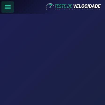
PÁGINA PRINCIPAL
RANKING DE PROVEDORES
PESQUISA:
Faça sua busca por
email
,
provedor
ou
cidade
.
f
COMPARTILHAR