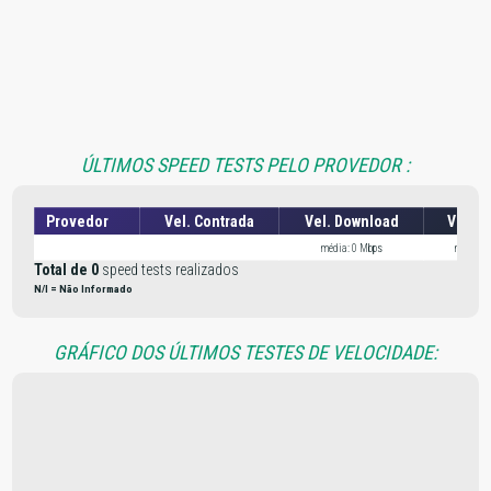
ÚLTIMOS SPEED TESTS PELO PROVEDOR :
Provedor
Vel. Contrada
Vel. Download
Vel. U
média: 0 Mbps
média: 
Total de 0
speed tests realizados
N/I = Não Informado
GRÁFICO DOS ÚLTIMOS TESTES DE VELOCIDADE: