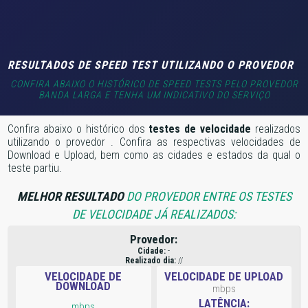
RESULTADOS DE SPEED TEST UTILIZANDO O PROVEDOR
CONFIRA ABAIXO O HISTÓRICO DE SPEED TESTS PELO PROVEDOR
BANDA LARGA E TENHA UM INDICATIVO DO SERVIÇO
Confira abaixo o histórico dos
testes de velocidade
realizados
utilizando o provedor
. Confira as respectivas velocidades de
Download e Upload, bem como as cidades e estados da qual o
teste partiu.
MELHOR RESULTADO
DO PROVEDOR ENTRE OS TESTES
DE VELOCIDADE JÁ REALIZADOS:
Provedor:
Cidade:
-
Realizado dia:
//
VELOCIDADE DE
VELOCIDADE DE UPLOAD
DOWNLOAD
mbps
LATÊNCIA:
mbps