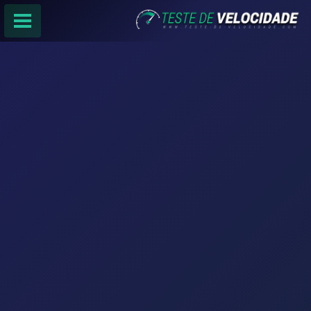
PÁGINA PRINCIPAL
RANKING DE PROVEDORES
PESQUISA:
Faça sua busca por
email
,
provedor
ou
cidade
.
f
COMPARTILHAR