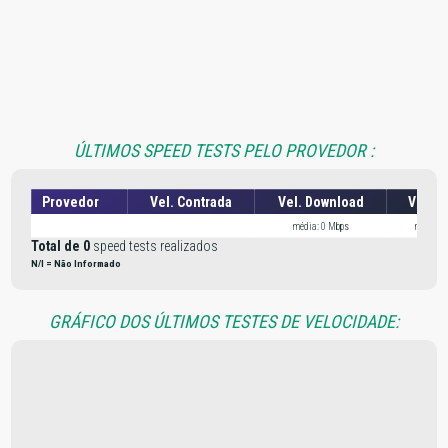
ÚLTIMOS SPEED TESTS PELO PROVEDOR :
Provedor
Vel. Contrada
Vel. Download
Vel. U
média: 0 Mbps
média: 
Total de 0
speed tests realizados
N/I = Não Informado
GRÁFICO DOS ÚLTIMOS TESTES DE VELOCIDADE: