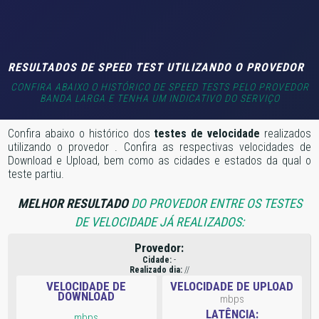
RESULTADOS DE SPEED TEST UTILIZANDO O PROVEDOR
CONFIRA ABAIXO O HISTÓRICO DE SPEED TESTS PELO PROVEDOR
BANDA LARGA E TENHA UM INDICATIVO DO SERVIÇO
Confira abaixo o histórico dos
testes de velocidade
realizados
utilizando o provedor
. Confira as respectivas velocidades de
Download e Upload, bem como as cidades e estados da qual o
teste partiu.
MELHOR RESULTADO
DO PROVEDOR ENTRE OS TESTES
DE VELOCIDADE JÁ REALIZADOS:
Provedor:
Cidade:
-
Realizado dia:
//
VELOCIDADE DE
VELOCIDADE DE UPLOAD
DOWNLOAD
mbps
LATÊNCIA:
mbps