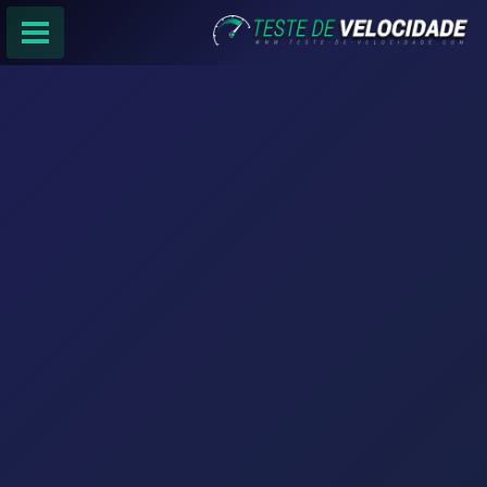
PÁGINA PRINCIPAL
RANKING DE PROVEDORES
PESQUISA:
Faça sua busca por
email
,
provedor
ou
cidade
.
f
COMPARTILHAR