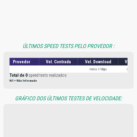
ÚLTIMOS SPEED TESTS PELO PROVEDOR :
Provedor
Vel. Contrada
Vel. Download
Vel. U
média: 0 Mbps
média: 
Total de 0
speed tests realizados
N/I = Não Informado
GRÁFICO DOS ÚLTIMOS TESTES DE VELOCIDADE: