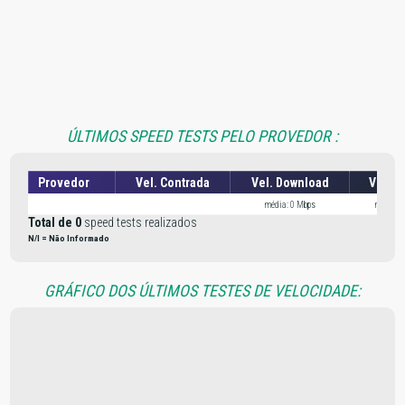
ÚLTIMOS SPEED TESTS PELO PROVEDOR :
Provedor
Vel. Contrada
Vel. Download
Vel. U
média: 0 Mbps
média: 
Total de 0
speed tests realizados
N/I = Não Informado
GRÁFICO DOS ÚLTIMOS TESTES DE VELOCIDADE: