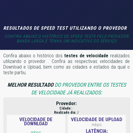
RESULTADOS DE SPEED TEST UTILIZANDO O PROVEDOR
CONFIRA ABAIXO O HISTÓRICO DE SPEED TESTS PELO PROVEDOR
BANDA LARGA E TENHA UM INDICATIVO DO SERVIÇO
Confira abaixo o histórico dos
testes de velocidade
realizados
utilizando o provedor
. Confira as respectivas velocidades de
Download e Upload, bem como as cidades e estados da qual o
teste partiu.
MELHOR RESULTADO
DO PROVEDOR ENTRE OS TESTES
DE VELOCIDADE JÁ REALIZADOS:
Provedor:
Cidade:
-
Realizado dia:
//
VELOCIDADE DE
VELOCIDADE DE UPLOAD
DOWNLOAD
mbps
LATÊNCIA:
mbps