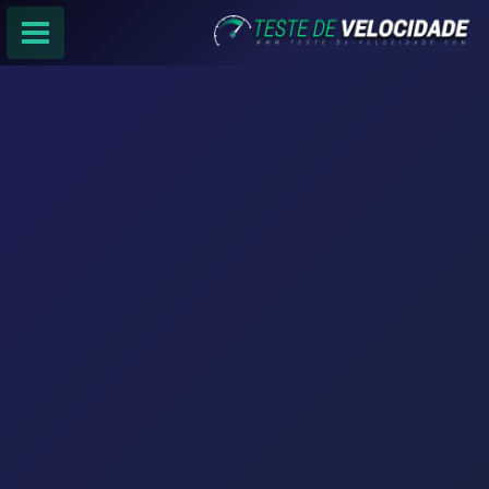
PÁGINA PRINCIPAL
RANKING DE PROVEDORES
PESQUISA:
Faça sua busca por
email
,
provedor
ou
cidade
.
f
COMPARTILHAR