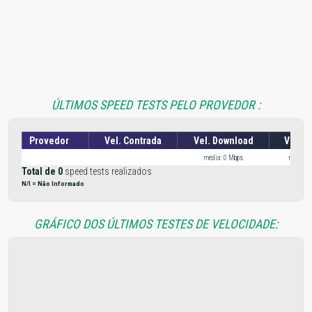
ÚLTIMOS SPEED TESTS PELO PROVEDOR :
Provedor
Vel. Contrada
Vel. Download
Vel. U
média: 0 Mbps
média: 
Total de 0
speed tests realizados
N/I = Não Informado
GRÁFICO DOS ÚLTIMOS TESTES DE VELOCIDADE: