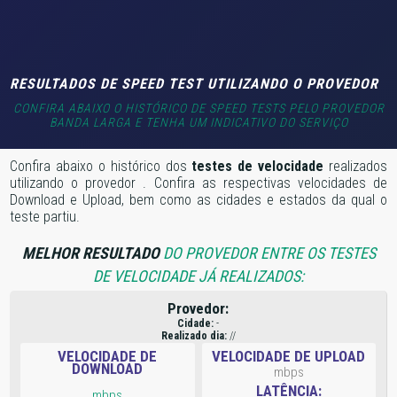
RESULTADOS DE SPEED TEST UTILIZANDO O PROVEDOR
CONFIRA ABAIXO O HISTÓRICO DE SPEED TESTS PELO PROVEDOR
BANDA LARGA E TENHA UM INDICATIVO DO SERVIÇO
Confira abaixo o histórico dos
testes de velocidade
realizados
utilizando o provedor
. Confira as respectivas velocidades de
Download e Upload, bem como as cidades e estados da qual o
teste partiu.
MELHOR RESULTADO
DO PROVEDOR ENTRE OS TESTES
DE VELOCIDADE JÁ REALIZADOS:
Provedor:
Cidade:
-
Realizado dia:
//
VELOCIDADE DE
VELOCIDADE DE UPLOAD
DOWNLOAD
mbps
LATÊNCIA:
mbps