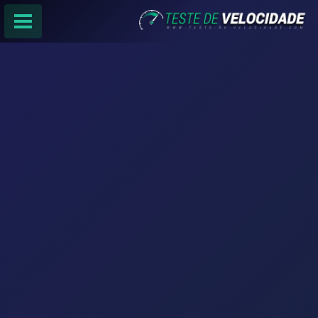
PÁGINA PRINCIPAL
RANKING DE PROVEDORES
PESQUISA:
Faça sua busca por
email
,
provedor
ou
cidade
.
f
COMPARTILHAR