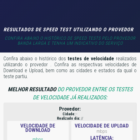
RESULTADOS DE SPEED TEST UTILIZANDO O PROVEDOR
CONFIRA ABAIXO O HISTÓRICO DE SPEED TESTS PELO PROVEDOR
BANDA LARGA E TENHA UM INDICATIVO DO SERVIÇO
Confira abaixo o histórico dos
testes de velocidade
realizados
utilizando o provedor
. Confira as respectivas velocidades de
Download e Upload, bem como as cidades e estados da qual o
teste partiu.
MELHOR RESULTADO
DO PROVEDOR ENTRE OS TESTES
DE VELOCIDADE JÁ REALIZADOS:
Provedor:
Cidade:
-
Realizado dia:
//
VELOCIDADE DE
VELOCIDADE DE UPLOAD
DOWNLOAD
mbps
LATÊNCIA:
mbps