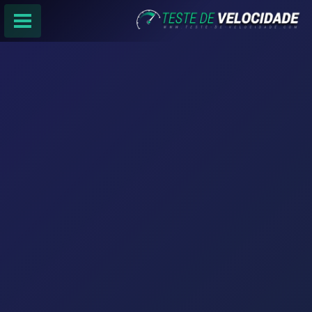
PÁGINA PRINCIPAL
RANKING DE PROVEDORES
PESQUISA:
Faça sua busca por
email
,
provedor
ou
cidade
.
f
COMPARTILHAR