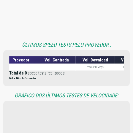
ÚLTIMOS SPEED TESTS PELO PROVEDOR :
Provedor
Vel. Contrada
Vel. Download
Vel. U
média: 0 Mbps
média: 
Total de 0
speed tests realizados
N/I = Não Informado
GRÁFICO DOS ÚLTIMOS TESTES DE VELOCIDADE: