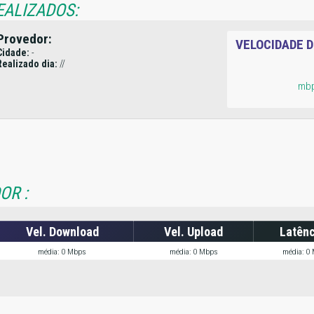
EALIZADOS:
Provedor:
VELOCIDADE 
Cidade:
-
Realizado dia:
//
mb
OR :
Vel. Download
Vel. Upload
Latênc
média: 0 Mbps
média: 0 Mbps
média: 0