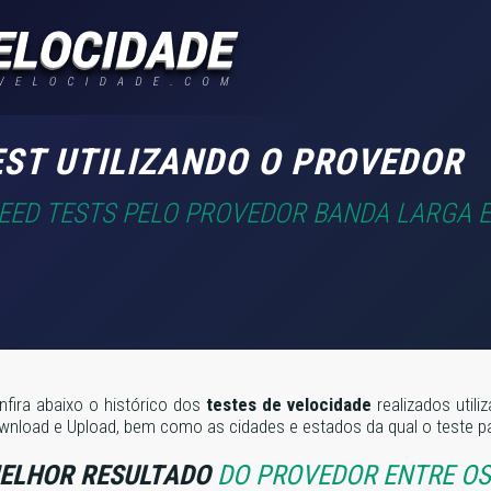
EST UTILIZANDO O PROVEDOR
PEED TESTS PELO PROVEDOR BANDA LARGA E
nfira abaixo o histórico dos
testes de velocidade
realizados util
wnload e Upload, bem como as cidades e estados da qual o teste pa
ELHOR RESULTADO
DO PROVEDOR ENTRE OS 