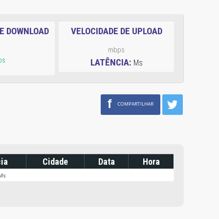
DE DOWNLOAD
VELOCIDADE DE UPLOAD
mbps
ps
LATÊNCIA:
Ms
f
COMPARTILHAR
ia
Cidade
Data
Hora
 Ms