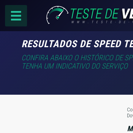
PÁGINA PRINCIPAL
RESULTADOS DE SPEED T
RANKING DE PROVEDORES
CONFIRA ABAIXO O HISTÓRICO DE S
TENHA UM INDICATIVO DO SERVIÇO
PESQUISA:
Faça sua busca por
email
,
provedor
ou
cidade
.
Co
Do
f
COMPARTILHAR
M