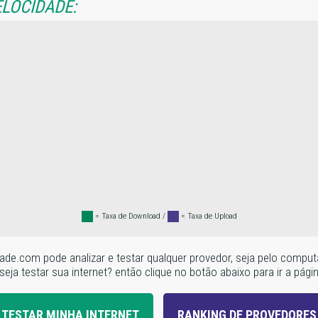
ELOCIDADE:
.
= Taxa de Download /
.
= Taxa de Upload
locidade.com pode analizar e testar qualquer provedor, seja pelo c
seja testar sua internet? então clique no botão abaixo para ir a pági
TESTAR MINHA INTERNET
RANKING DE PROVEDORES