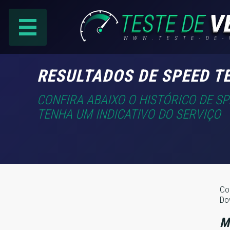
PÁGINA PRINCIPAL
RESULTADOS DE SPEED T
RANKING DE PROVEDORES
CONFIRA ABAIXO O HISTÓRICO DE S
TENHA UM INDICATIVO DO SERVIÇO
PESQUISA:
Faça sua busca por
email
,
provedor
ou
cidade
.
Co
Do
f
COMPARTILHAR
M