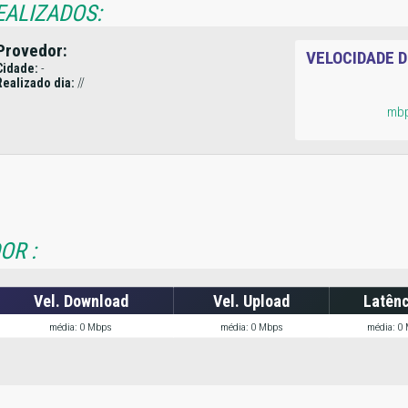
EALIZADOS:
Provedor:
VELOCIDADE 
Cidade:
-
Realizado dia:
//
mb
OR :
Vel. Download
Vel. Upload
Latênc
média: 0 Mbps
média: 0 Mbps
média: 0