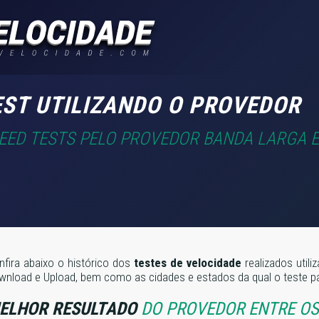
EST UTILIZANDO O PROVEDOR
PEED TESTS PELO PROVEDOR BANDA LARGA E
nfira abaixo o histórico dos
testes de velocidade
realizados util
wnload e Upload, bem como as cidades e estados da qual o teste pa
ELHOR RESULTADO
DO PROVEDOR ENTRE OS 