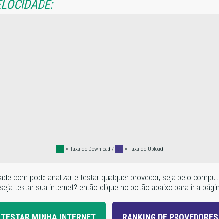
ELOCIDADE:
.
= Taxa de Download /
.
= Taxa de Upload
locidade.com pode analizar e testar qualquer provedor, seja pelo c
seja testar sua internet? então clique no botão abaixo para ir a pági
TESTAR MINHA INTERNET
RANKING DE PROVEDORES