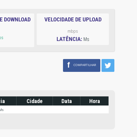
DE DOWNLOAD
VELOCIDADE DE UPLOAD
mbps
ps
LATÊNCIA:
Ms
f
COMPARTILHAR
ia
Cidade
Data
Hora
 Ms