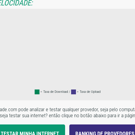
ELOCIDADE:
.
= Taxa de Download /
.
= Taxa de Upload
locidade.com pode analizar e testar qualquer provedor, seja pelo c
seja testar sua internet? então clique no botão abaixo para ir a pági
TESTAR MINHA INTERNET
RANKING DE PROVEDORES