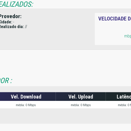
EALIZADOS:
Provedor:
VELOCIDADE 
Cidade:
-
Realizado dia:
//
mb
OR :
Vel. Download
Vel. Upload
Latênc
média: 0 Mbps
média: 0 Mbps
média: 0