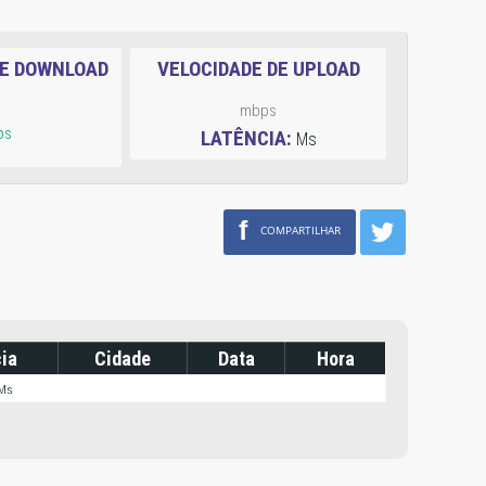
DE DOWNLOAD
VELOCIDADE DE UPLOAD
mbps
ps
LATÊNCIA:
Ms
f
COMPARTILHAR
ia
Cidade
Data
Hora
 Ms