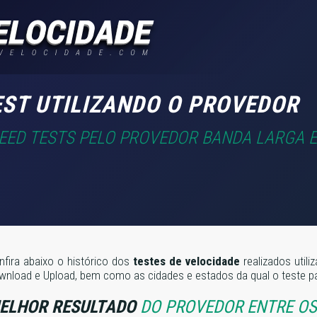
EST UTILIZANDO O PROVEDOR
PEED TESTS PELO PROVEDOR BANDA LARGA E
nfira abaixo o histórico dos
testes de velocidade
realizados util
wnload e Upload, bem como as cidades e estados da qual o teste pa
ELHOR RESULTADO
DO PROVEDOR ENTRE OS 