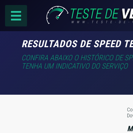
PÁGINA PRINCIPAL
RESULTADOS DE SPEED T
RANKING DE PROVEDORES
CONFIRA ABAIXO O HISTÓRICO DE S
TENHA UM INDICATIVO DO SERVIÇO
PESQUISA:
Faça sua busca por
email
,
provedor
ou
cidade
.
Co
Do
f
COMPARTILHAR
M