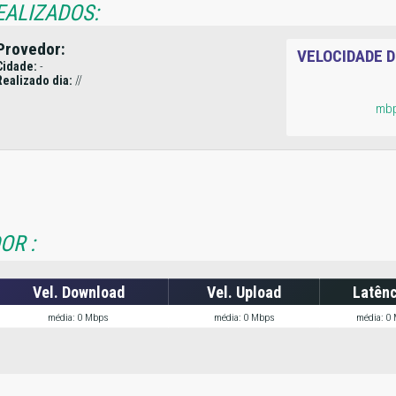
EALIZADOS:
Provedor:
VELOCIDADE 
Cidade:
-
Realizado dia:
//
mb
OR :
Vel. Download
Vel. Upload
Latênc
média: 0 Mbps
média: 0 Mbps
média: 0