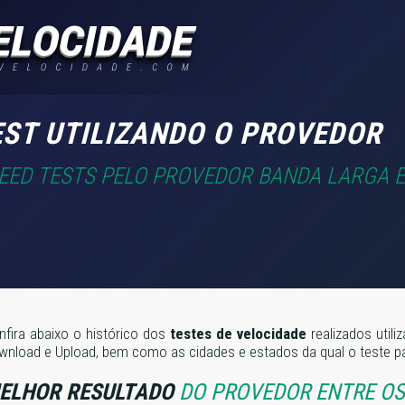
EST UTILIZANDO O PROVEDOR
PEED TESTS PELO PROVEDOR BANDA LARGA E
nfira abaixo o histórico dos
testes de velocidade
realizados util
wnload e Upload, bem como as cidades e estados da qual o teste pa
ELHOR RESULTADO
DO PROVEDOR ENTRE OS 