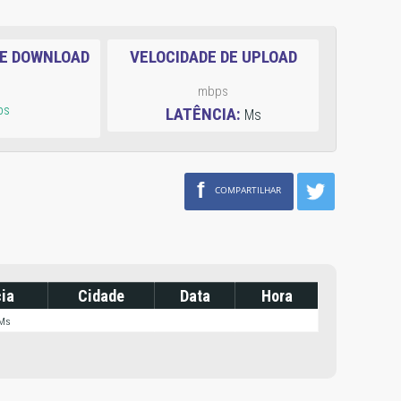
DE DOWNLOAD
VELOCIDADE DE UPLOAD
mbps
ps
LATÊNCIA:
Ms
f
COMPARTILHAR
ia
Cidade
Data
Hora
 Ms