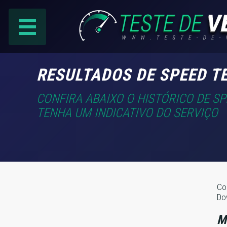
PÁGINA PRINCIPAL
RESULTADOS DE SPEED T
RANKING DE PROVEDORES
CONFIRA ABAIXO O HISTÓRICO DE S
TENHA UM INDICATIVO DO SERVIÇO
PESQUISA:
Faça sua busca por
email
,
provedor
ou
cidade
.
Co
Do
f
COMPARTILHAR
M