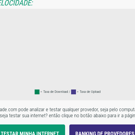
ELOCIDADE:
.
= Taxa de Download /
.
= Taxa de Upload
locidade.com pode analizar e testar qualquer provedor, seja pelo c
seja testar sua internet? então clique no botão abaixo para ir a pági
TESTAR MINHA INTERNET
RANKING DE PROVEDORES