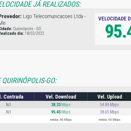
ELOCIDADE JÁ REALIZADOS:
Provedor:
Ligo Telecomunicacoes Ltda -
VELOCIDADE 
Me
95.
Cidade:
Quirinópolis - GO
Realizado dia:
18/02/2022
 QUIRINÓPOLIS-GO:
l. Contrada
Vel. Download
Vel. Upload
N/I
38.33
Mbps
54.89 Mbps
N/I
95.45
Mbps
38.65 Mbps
média: 66 Mbps
média: 46 Mbps