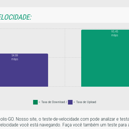
ELOCIDADE:
95.45
mbps
54.89
mbps
.
= Taxa de Download /
.
= Taxa de Upload
polis-GO. Nosso site, o teste-de-velocidade.com pode analizar e tes
velocidade você está navegando. Faça você também um teste para a s