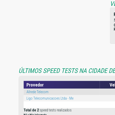
V
ÚLTIMOS SPEED TESTS NA CIDADE DE
Provedor
Ve
Allrede Telecom
Ligo Telecomunicacoes Ltda - Me
Total de 2
speed tests realizados
N/I = Não Informado