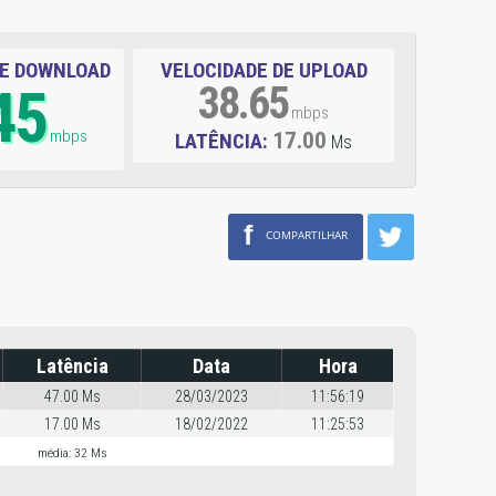
DE DOWNLOAD
VELOCIDADE DE UPLOAD
45
38.65
mbps
mbps
17.00
LATÊNCIA:
Ms
f
COMPARTILHAR
Latência
Data
Hora
47.00 Ms
28/03/2023
11:56:19
17.00 Ms
18/02/2022
11:25:53
média: 32 Ms