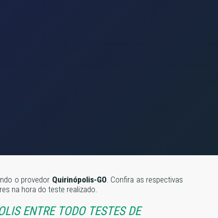
zando o provedor
Quirinópolis-GO
. Confira as respectivas
s na hora do teste realizado.
OLIS ENTRE TODO TESTES DE