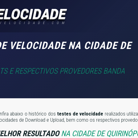
E VELOCIDADE NA CIDADE DE
STS E RESPECTIVOS PROVEDORES BANDA
nfira abaixo o histórico dos
testes de velocidade
realizados utili
locidades de Download e Upload, bem como os respectivos provedore
ELHOR RESULTADO
NA CIDADE DE QUIRINÓP