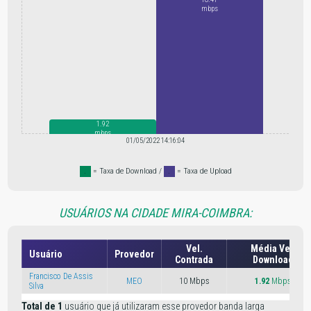
mbps
1.92
mbps
01/05/2022 14:16:04
.
= Taxa de Download /
.
= Taxa de Upload
USUÁRIOS NA CIDADE MIRA-COIMBRA:
Vel.
Média Vel.
Usuário
Provedor
Contrada
Download
Francisco De Assis
MEO
10 Mbps
1.92
Mbps
Silva
Total de 1
usuário que já utilizaram esse provedor banda larga