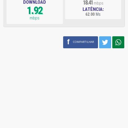
DOWNLOAD
18.41
mbps
1.92
LATÊNCIA:
62.00
Ms
mbps
f
COMPARTILHAR