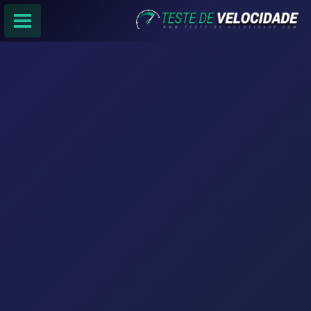
PÁGINA PRINCIPAL
RANKING DE PROVEDORES
PESQUISA:
Faça sua busca por
email
,
provedor
ou
cidade
.
f
COMPARTILHAR