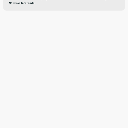
N/I = Não Informado