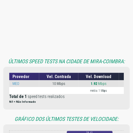
ÚLTIMOS SPEED TESTS NA CIDADE DE MIRA-COIMBRA:
Provedor
Vel. Contrada
Vel. Download
Vel
MEO
10 Mbps
1.92
Mbps
18.
média: 1 Mbps
médi
Total de 1
speed tests realizados
N/I = Não Informado
GRÁFICO DOS ÚLTIMOS TESTES DE VELOCIDADE:
18.41