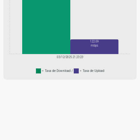
122.09
mbps
03/12/2025 21:23:23
.
= Taxa de Download /
.
= Taxa de Upload