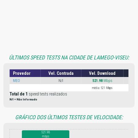
ÚLTIMOS SPEED TESTS NA CIDADE DE LAMEGO-VISEU:
Provedor
Vel. Contrada
Vel. Download
Vel
MEO
N/I
521.98
Mbps
122
média: 521 Mbps
médi
Total de 1
speed tests realizados
N/I = Não Informado
GRÁFICO DOS ÚLTIMOS TESTES DE VELOCIDADE:
521.98
mbps