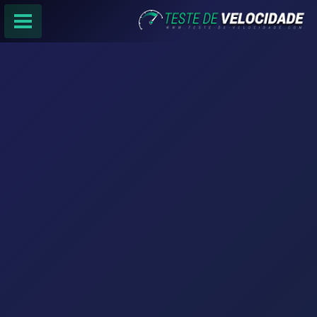
PÁGINA PRINCIPAL
RANKING DE PROVEDORES
PESQUISA:
Faça sua busca por
email
,
provedor
ou
cidade
.
f
COMPARTILHAR