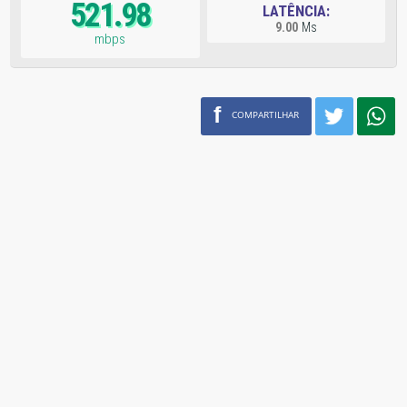
521.98
LATÊNCIA:
9.00
Ms
mbps
f
COMPARTILHAR