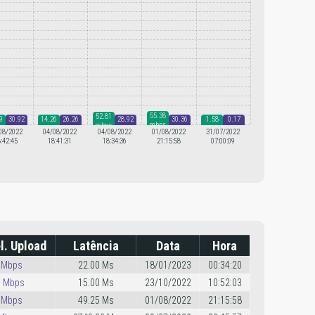
55.38
52.81
9
30.92
14.26
26.26
28.92
30.36
1.58
0.17
mbps
mbps
s
mbps
mbps
mbps
mbps
mbps
mbps
mbps
08/2022
04/08/2022
04/08/2022
01/08/2022
31/07/2022
:42:45
18:41:31
18:34:36
21:15:58
07:00:09
l. Upload
Latência
Data
Hora
 Mbps
22.00 Ms
18/01/2023
00:34:20
9 Mbps
15.00 Ms
23/10/2022
10:52:03
 Mbps
49.25 Ms
01/08/2022
21:15:58