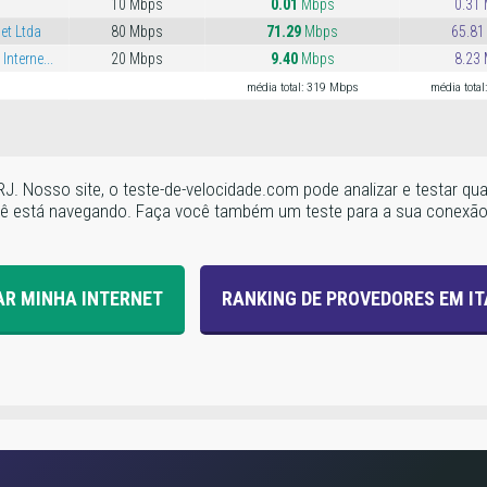
10 Mbps
0.01
Mbps
0.31
et Ltda
80 Mbps
71.29
Mbps
65.81
Interne...
20 Mbps
9.40
Mbps
8.23
média total: 319 Mbps
média tota
í-RJ. Nosso site, o teste-de-velocidade.com pode analizar e testar 
ocê está navegando. Faça você também um teste para a sua conexão a 
AR MINHA INTERNET
RANKING DE PROVEDORES EM IT