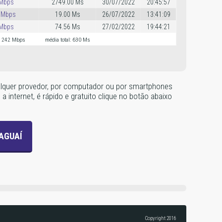
 Mbps
2749.00 Ms
30/07/2022
20:45:57
 Mbps
19.00 Ms
26/07/2022
13:41:09
 Mbps
74.56 Ms
27/02/2022
19:44:21
l: 242 Mbps
média total: 630 Ms
qualquer provedor, por computador ou por smartphones
internet, é rápido e gratuito clique no botão abaixo
AGUAÍ
Copyright 2016