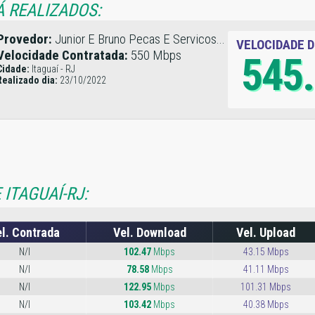
Á REALIZADOS:
Provedor:
Junior E Bruno Pecas E Servicos...
VELOCIDADE 
Velocidade Contratada:
550 Mbps
545
Cidade:
Itaguaí - RJ
Realizado dia:
23/10/2022
ITAGUAÍ-RJ:
l. Contrada
Vel. Download
Vel. Upload
N/I
102.47
Mbps
43.15 Mbps
N/I
78.58
Mbps
41.11 Mbps
N/I
122.95
Mbps
101.31 Mbps
N/I
103.42
Mbps
40.38 Mbps