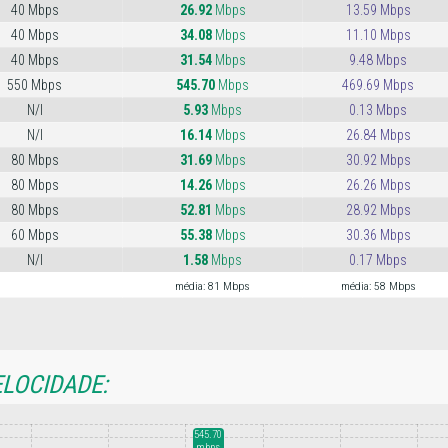
40 Mbps
26.92
Mbps
13.59 Mbps
40 Mbps
34.08
Mbps
11.10 Mbps
40 Mbps
31.54
Mbps
9.48 Mbps
550 Mbps
545.70
Mbps
469.69 Mbps
N/I
5.93
Mbps
0.13 Mbps
N/I
16.14
Mbps
26.84 Mbps
80 Mbps
31.69
Mbps
30.92 Mbps
80 Mbps
14.26
Mbps
26.26 Mbps
80 Mbps
52.81
Mbps
28.92 Mbps
60 Mbps
55.38
Mbps
30.36 Mbps
N/I
1.58
Mbps
0.17 Mbps
média: 81 Mbps
média: 58 Mbps
ELOCIDADE:
545.70
mbps