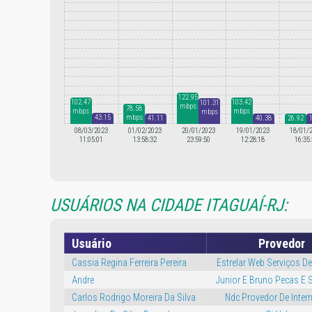
122.95
103.42
102.47
101.31
mbps
78.58
mbps
mbps
mbps
43.15
mbps
41.11
40.38
26.92
mbps
mbps
mbps
mbps
08/03/2023
01/02/2023
20/01/2023
19/01/2023
18/01/
11:05:01
13:58:32
23:59:50
12:28:18
16:35
USUÁRIOS NA CIDADE ITAGUAÍ-RJ:
Usuário
Provedor
Cassia Regina Ferreira Pereira
Estrelar Web Serviços De 
Andre
Junior E Bruno Pecas E S
Carlos Rodrigo Moreira Da Silva
Ndc Provedor De Intern