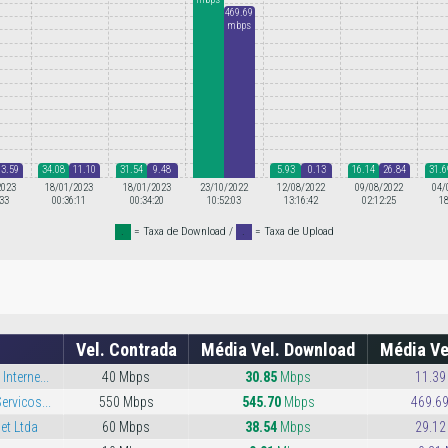
469.69
mbps
13.59
34.08
11.10
31.54
9.48
5.93
0.13
16.14
26.84
31.6
mbps
mbps
mbps
mbps
mbps
mbps
mbps
mbps
mbps
mbp
2023
18/01/2023
18/01/2023
23/10/2022
12/08/2022
09/08/2022
04/
:33
00:36:11
00:34:20
10:52:03
13:16:42
02:12:25
18
.
= Taxa de Download /
.
= Taxa de Upload
Vel. Contrada
Média Vel. Download
Média Ve
Interne...
40 Mbps
30.85
Mbps
11.39
ervicos...
550 Mbps
545.70
Mbps
469.6
et Ltda
60 Mbps
38.54
Mbps
29.12