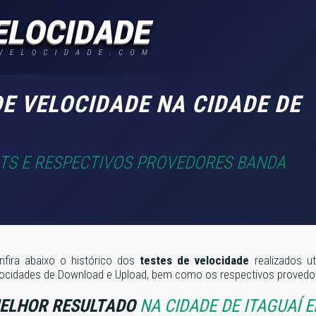
E VELOCIDADE NA CIDADE DE
STS E RESPECTIVOS PROVEDORES BANDA
nfira abaixo o histórico dos
testes de velocidade
realizados ut
locidades de Download e Upload, bem como os respectivos provedore
ELHOR RESULTADO
NA CIDADE DE ITAGUAÍ 