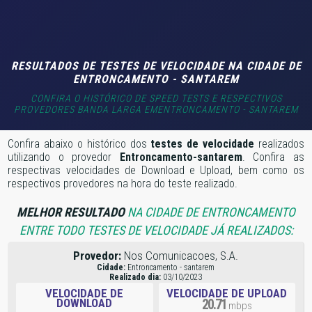
RESULTADOS DE TESTES DE VELOCIDADE NA CIDADE DE
ENTRONCAMENTO - SANTAREM
CONFIRA O HISTÓRICO DE SPEED TESTS E RESPECTIVOS
PROVEDORES BANDA LARGA EMENTRONCAMENTO - SANTAREM
Confira abaixo o histórico dos
testes de velocidade
realizados
utilizando o provedor
Entroncamento-santarem
. Confira as
respectivas velocidades de Download e Upload, bem como os
respectivos provedores na hora do teste realizado.
MELHOR RESULTADO
NA CIDADE DE ENTRONCAMENTO
ENTRE TODO TESTES DE VELOCIDADE JÁ REALIZADOS:
Provedor:
Nos Comunicacoes, S.A.
Cidade:
Entroncamento - santarem
Realizado dia:
03/10/2023
VELOCIDADE DE
VELOCIDADE DE UPLOAD
DOWNLOAD
20.71
mbps