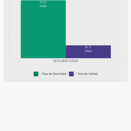
94.02
mbps
20.71
mbps
03/10/2023 14:23:45
.
= Taxa de Download /
.
= Taxa de Upload