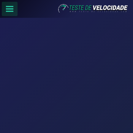
PÁGINA PRINCIPAL
RANKING DE PROVEDORES
PESQUISA:
Faça sua busca por
email
,
provedor
ou
cidade
.
f
COMPARTILHAR