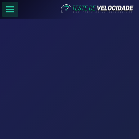
PÁGINA PRINCIPAL
RANKING DE PROVEDORES
PESQUISA:
Faça sua busca por
email
,
provedor
ou
cidade
.
f
COMPARTILHAR