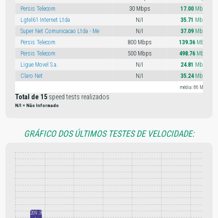
Persis Telecom
30 Mbps
17.00
Mbps
Lgtel61 Internet Ltda
N/I
35.71
Mbps
Super Net Comunicacao Ltda - Me
N/I
37.09
Mbps
Persis Telecom
800 Mbps
139.36
Mbps
Persis Telecom
500 Mbps
498.76
Mbps
Ligue Movel S.a.
N/I
24.81
Mbps
Claro Net
N/I
35.24
Mbps
média: 86 Mbps
Total de 15
speed tests realizados
N/I = Não Informado
GRÁFICO DOS ÚLTIMOS TESTES DE VELOCIDADE:
209.30