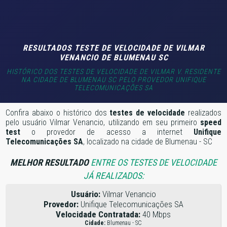
RESULTADOS TESTE DE VELOCIDADE DE VILMAR
VENANCIO DE BLUMENAU SC
HISTÓRICO DOS TESTES DE VELOCIDADE DE VILMAR V. RESIDENTE
NA CIDADE DE BLUMENAU SC PELO PROVEDOR UNIFIQUE
TELECOMUNICAÇÕES SA
Confira abaixo o histórico dos
testes de velocidade
realizados
pelo usuário Vilmar Venancio, utilizando em seu primeiro
speed
test
o provedor de acesso a internet
Unifique
Telecomunicações SA
, localizado na cidade de Blumenau - SC
MELHOR RESULTADO
ENTRE OS TESTES DE VELOCIDADE
JÁ REALIZADOS:
Usuário:
Vilmar Venancio
Provedor:
Unifique Telecomunicações SA
Velocidade Contratada:
40 Mbps
Cidade:
Blumenau - SC