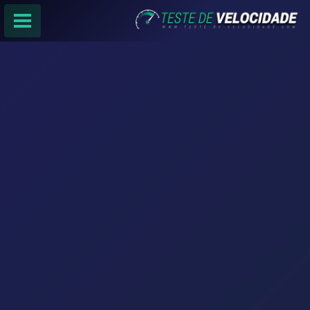
PÁGINA PRINCIPAL
RANKING DE PROVEDORES
PESQUISA:
Faça sua busca por
email
,
provedor
ou
cidade
.
f
COMPARTILHAR