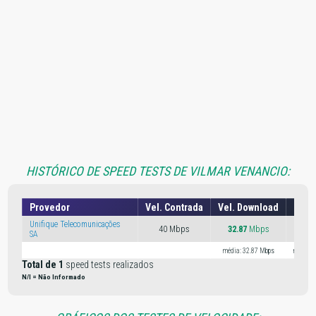
HISTÓRICO DE SPEED TESTS DE VILMAR VENANCIO:
Provedor
Vel. Contrada
Vel. Download
Vel.
Unifique Telecomunicações
40 Mbps
32.87
Mbps
26.1
SA
média: 32.87 Mbps
média: 
Total de 1
speed tests realizados
N/I = Não Informado