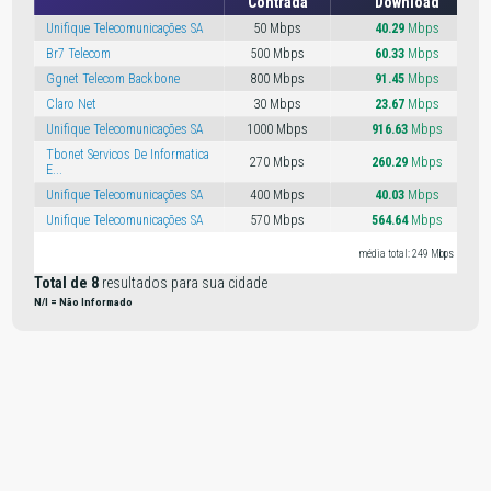
Contrada
Download
Unifique Telecomunicações SA
50 Mbps
40.29
Mbps
Br7 Telecom
500 Mbps
60.33
Mbps
Ggnet Telecom Backbone
800 Mbps
91.45
Mbps
Claro Net
30 Mbps
23.67
Mbps
Unifique Telecomunicações SA
1000 Mbps
916.63
Mbps
Tbonet Servicos De Informatica
270 Mbps
260.29
Mbps
E...
Unifique Telecomunicações SA
400 Mbps
40.03
Mbps
Unifique Telecomunicações SA
570 Mbps
564.64
Mbps
média total: 249 Mbps
Total de 8
resultados para sua cidade
N/I = Não Informado