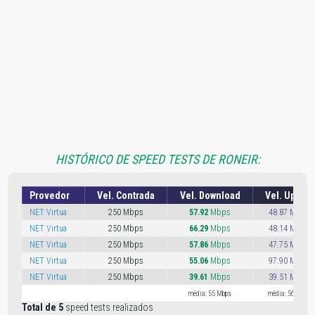
HISTÓRICO DE SPEED TESTS DE RONEIR:
Provedor
Vel. Contrada
Vel. Download
Vel. Upload
NET Virtua
250 Mbps
57.92
Mbps
48.87 Mbps
NET Virtua
250 Mbps
66.29
Mbps
48.14 Mbps
NET Virtua
250 Mbps
57.86
Mbps
47.75 Mbps
NET Virtua
250 Mbps
55.06
Mbps
97.90 Mbps
NET Virtua
250 Mbps
39.61
Mbps
39.51 Mbps
média: 55 Mbps
média: 56 Mbps
Total de 5
speed tests realizados