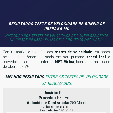
RESULTADOS TESTE DE VELOCIDADE DE RONEIR DE
UBERABA MG
HISTÓRICO DOS TESTES DE VELOCIDADE DE RONEIR RESIDENTE
NA CIDADE DE UBERABA MG PELO PROVEDOR NET VIRTUA
Confira abaixo o histórico dos
testes de velocidade
realizados
pelo usuário Roneir, utilizando em seu primeiro
speed test
o
provedor de acesso a internet
NET Virtua
, localizado na cidade
de Uberaba - MG
MELHOR RESULTADO
ENTRE OS TESTES DE VELOCIDADE
JÁ REALIZADOS:
Usuário:
Roneir
Provedor:
NET Virtua
Velocidade Contratada:
250 Mbps
Cidade:
Uberaba - MG
Realizado dia:
12/10/2022