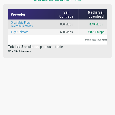
Vel.
Média Vel.
Provedor
Contrada
Download
Giga Mais Fibra
800 Mbps
0.49
Mbps
Telecomunicacoes...
Algar Telecom
600 Mbps
596.10
Mbps
média total: 298 Mbps
Total de 2
resultados para sua cidade
N/I = Não Informado