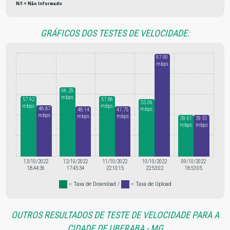
N/I = Não Informado
GRÁFICOS DOS TESTES DE VELOCIDADE:
97.90
mbps
66.29
mbps
57.92
57.86
55.06
mbps
mbps
48.87
mbps
48.14
47.75
mbps
mbps
mbps
39.61
39.51
mbps
mbps
13/10/2022
12/10/2022
11/10/2022
10/10/2022
09/10/2022
18:44:30
17:45:34
22:10:15
22:53:02
18:53:05
.
= Taxa de Download /
.
= Taxa de Upload
OUTROS RESULTADOS DE TESTE DE VELOCIDADE PARA A
CIDADE DE UBERABA - MG