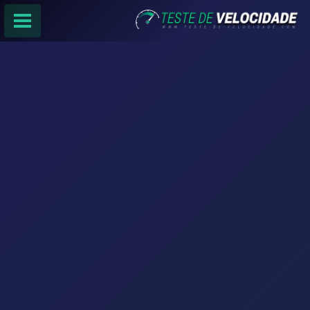
PÁGINA PRINCIPAL
RANKING DE PROVEDORES
PESQUISA:
Faça sua busca por
email
,
provedor
ou
cidade
.
f
COMPARTILHAR