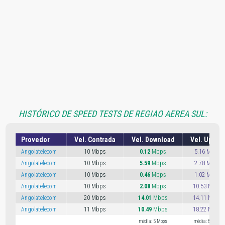
HISTÓRICO DE SPEED TESTS DE REGIAO AEREA SUL:
Provedor
Vel. Contrada
Vel. Download
Vel. Uploa
Angolatelecom
10 Mbps
0.12
Mbps
5.16 Mbps
Angolatelecom
10 Mbps
5.59
Mbps
2.78 Mbps
Angolatelecom
10 Mbps
0.46
Mbps
1.02 Mbps
Angolatelecom
10 Mbps
2.08
Mbps
10.53 Mbps
Angolatelecom
20 Mbps
14.01
Mbps
14.11 Mbps
Angolatelecom
11 Mbps
10.49
Mbps
18.22 Mbps
média: 5 Mbps
média: 8 Mbps