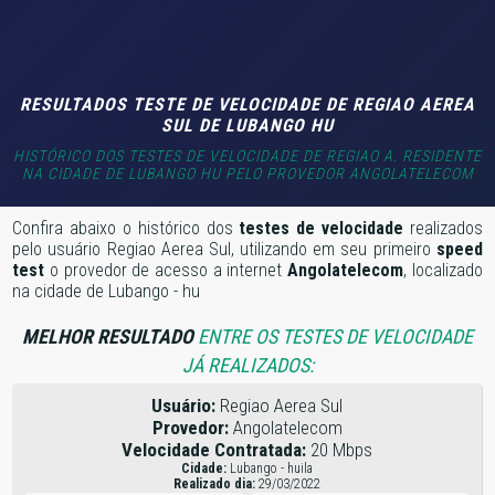
RESULTADOS TESTE DE VELOCIDADE DE REGIAO AEREA
SUL DE LUBANGO HU
HISTÓRICO DOS TESTES DE VELOCIDADE DE REGIAO A. RESIDENTE
NA CIDADE DE LUBANGO HU PELO PROVEDOR ANGOLATELECOM
Confira abaixo o histórico dos
testes de velocidade
realizados
pelo usuário Regiao Aerea Sul, utilizando em seu primeiro
speed
test
o provedor de acesso a internet
Angolatelecom
, localizado
na cidade de Lubango - hu
MELHOR RESULTADO
ENTRE OS TESTES DE VELOCIDADE
JÁ REALIZADOS:
Usuário:
Regiao Aerea Sul
Provedor:
Angolatelecom
Velocidade Contratada:
20 Mbps
Cidade:
Lubango - huila
Realizado dia:
29/03/2022