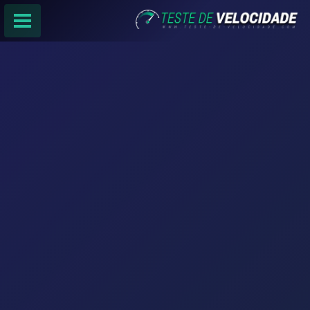
PÁGINA PRINCIPAL
RANKING DE PROVEDORES
PESQUISA:
Faça sua busca por
email
,
provedor
ou
cidade
.
f
COMPARTILHAR