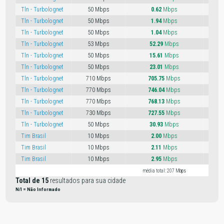
Tln - Turbolognet
50 Mbps
0.62
Mbps
Tln - Turbolognet
50 Mbps
1.94
Mbps
Tln - Turbolognet
50 Mbps
1.04
Mbps
Tln - Turbolognet
53 Mbps
52.29
Mbps
Tln - Turbolognet
50 Mbps
15.61
Mbps
Tln - Turbolognet
50 Mbps
23.01
Mbps
Tln - Turbolognet
710 Mbps
705.75
Mbps
Tln - Turbolognet
770 Mbps
746.04
Mbps
Tln - Turbolognet
770 Mbps
768.13
Mbps
Tln - Turbolognet
730 Mbps
727.55
Mbps
Tln - Turbolognet
50 Mbps
30.93
Mbps
Tim Brasil
10 Mbps
2.00
Mbps
Tim Brasil
10 Mbps
2.11
Mbps
Tim Brasil
10 Mbps
2.95
Mbps
média total: 207 Mbps
méd
Total de 15
resultados para sua cidade
N/I = Não Informado