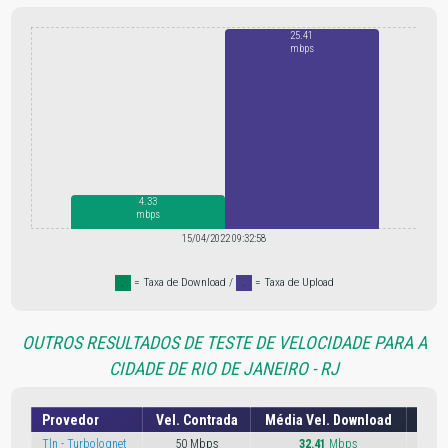
25.41
mbps
4.33
mbps
15/04/2022 09:32:58
.
= Taxa de Download /
.
= Taxa de Upload
OUTROS RESULTADOS DE TESTE DE VELOCIDADE PARA A
CIDADE DE RIO DE JANEIRO - RJ
Provedor
Vel. Contrada
Média Vel. Download
Médi
Tln - Turbolognet
50 Mbps
32.41
Mbps