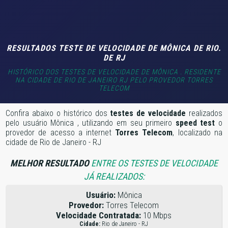
RESULTADOS TESTE DE VELOCIDADE DE MÔNICA DE RIO.
DE RJ
HISTÓRICO DOS TESTES DE VELOCIDADE DE MÔNICA . RESIDENTE
NA CIDADE DE RIO DE JANEIRO RJ PELO PROVEDOR TORRES
TELECOM
Confira abaixo o histórico dos
testes de velocidade
realizados
pelo usuário Mônica , utilizando em seu primeiro
speed test
o
provedor de acesso a internet
Torres Telecom
, localizado na
cidade de Rio de Janeiro - RJ
MELHOR RESULTADO
ENTRE OS TESTES DE VELOCIDADE
JÁ REALIZADOS:
Usuário:
Mônica
Provedor:
Torres Telecom
Velocidade Contratada:
10 Mbps
Cidade:
Rio de Janeiro - RJ