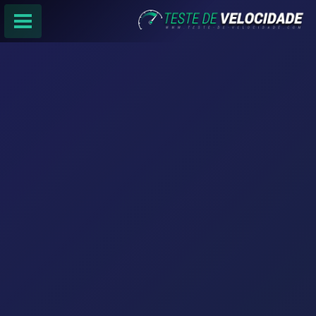
PÁGINA PRINCIPAL
RANKING DE PROVEDORES
PESQUISA:
Faça sua busca por
email
,
provedor
ou
cidade
.
f
COMPARTILHAR