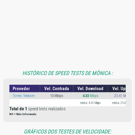
HISTÓRICO DE SPEED TESTS DE MÔNICA :
Provedor
Vel. Contrada
Vel. Download
Vel. Upload
Torres Telecom
10 Mbps
4.33
Mbps
25.41 Mbps
média: 4.33 Mbps
média: 25.41 Mbps
Total de 1
speed tests realizados
N/I = Não Informado
GRÁFICOS DOS TESTES DE VELOCIDADE: