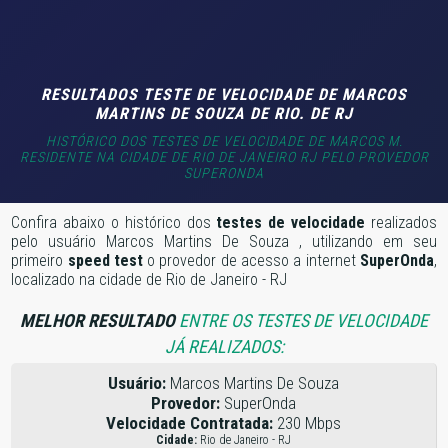
RESULTADOS TESTE DE VELOCIDADE DE MARCOS
MARTINS DE SOUZA DE RIO. DE RJ
HISTÓRICO DOS TESTES DE VELOCIDADE DE MARCOS M.
RESIDENTE NA CIDADE DE RIO DE JANEIRO RJ PELO PROVEDOR
SUPERONDA
Confira abaixo o histórico dos
testes de velocidade
realizados
pelo usuário Marcos Martins De Souza , utilizando em seu
primeiro
speed test
o provedor de acesso a internet
SuperOnda
,
localizado na cidade de Rio de Janeiro - RJ
MELHOR RESULTADO
ENTRE OS TESTES DE VELOCIDADE
JÁ REALIZADOS:
Usuário:
Marcos Martins De Souza
Provedor:
SuperOnda
Velocidade Contratada:
230 Mbps
Cidade:
Rio de Janeiro - RJ