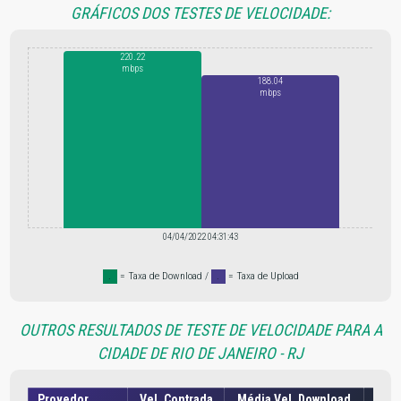
GRÁFICOS DOS TESTES DE VELOCIDADE:
220.22
mbps
188.04
mbps
04/04/2022 04:31:43
.
= Taxa de Download /
.
= Taxa de Upload
OUTROS RESULTADOS DE TESTE DE VELOCIDADE PARA A
CIDADE DE RIO DE JANEIRO - RJ
Provedor
Vel. Contrada
Média Vel. Download
Médi