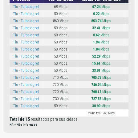
Tln - Turbolognet
68 Mbps
67.24
Mbps
Tln - Turbolognet
50 Mbps
0.22
Mbps
Tln - Turbolognet
860 Mbps
853.74
Mbps
Tln - Turbolognet
50 Mbps
32.41
Mbps
Tln - Turbolognet
50 Mbps
0.62
Mbps
Tln - Turbolognet
50 Mbps
1.94
Mbps
Tln - Turbolognet
50 Mbps
1.04
Mbps
Tln - Turbolognet
53 Mbps
52.29
Mbps
Tln - Turbolognet
50 Mbps
15.61
Mbps
Tln - Turbolognet
50 Mbps
23.01
Mbps
Tln - Turbolognet
710 Mbps
705.75
Mbps
Tln - Turbolognet
770 Mbps
746.04
Mbps
Tln - Turbolognet
770 Mbps
768.13
Mbps
Tln - Turbolognet
730 Mbps
727.55
Mbps
Tln - Turbolognet
50 Mbps
30.93
Mbps
média total: 268 Mbps
méd
Total de 15
resultados para sua cidade
N/I = Não Informado