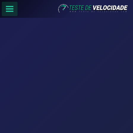
PÁGINA PRINCIPAL
RANKING DE PROVEDORES
PESQUISA:
Faça sua busca por
email
,
provedor
ou
cidade
.
f
COMPARTILHAR