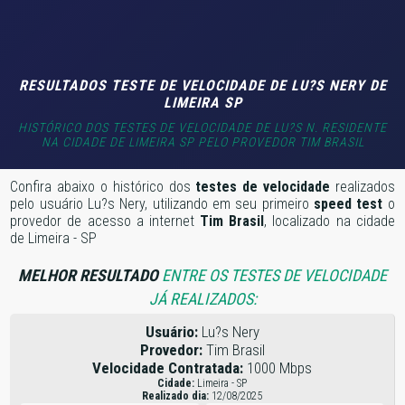
RESULTADOS TESTE DE VELOCIDADE DE LU?S NERY DE
LIMEIRA SP
HISTÓRICO DOS TESTES DE VELOCIDADE DE LU?S N. RESIDENTE
NA CIDADE DE LIMEIRA SP PELO PROVEDOR TIM BRASIL
Confira abaixo o histórico dos
testes de velocidade
realizados
pelo usuário Lu?s Nery, utilizando em seu primeiro
speed test
o
provedor de acesso a internet
Tim Brasil
, localizado na cidade
de Limeira - SP
MELHOR RESULTADO
ENTRE OS TESTES DE VELOCIDADE
JÁ REALIZADOS:
Usuário:
Lu?s Nery
Provedor:
Tim Brasil
Velocidade Contratada:
1000 Mbps
Cidade:
Limeira - SP
Realizado dia:
12/08/2025