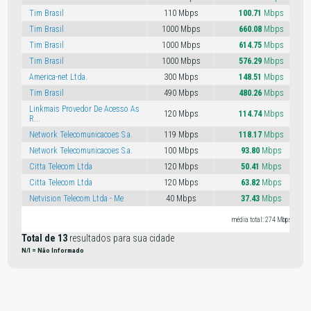
Tim Brasil
110 Mbps
100.71
Mbps
Tim Brasil
1000 Mbps
660.08
Mbps
Tim Brasil
1000 Mbps
614.75
Mbps
Tim Brasil
1000 Mbps
576.29
Mbps
America-net Ltda.
300 Mbps
148.51
Mbps
Tim Brasil
490 Mbps
480.26
Mbps
Linkmais Provedor De Acesso As
120 Mbps
114.74
Mbps
R...
Network Telecomunicacoes S.a.
119 Mbps
118.17
Mbps
Network Telecomunicacoes S.a.
100 Mbps
93.80
Mbps
Citta Telecom Ltda
120 Mbps
50.41
Mbps
Citta Telecom Ltda
120 Mbps
63.82
Mbps
Netvision Telecom Ltda - Me
40 Mbps
37.43
Mbps
média total: 274 Mbps
Total de 13
resultados para sua cidade
N/I = Não Informado