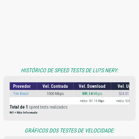
HISTÓRICO DE SPEED TESTS DE LU?S NERY:
Provedor
Vel. Contrada
Vel. Download
Vel. Uploa
Tim Brasil
1000 Mbps
591.14
Mbps
524.01 Mbps
média: 591.14 Mbps
média: 524.01 Mb
Total de 1
speed tests realizados
N/I = Não Informado
GRÁFICOS DOS TESTES DE VELOCIDADE: