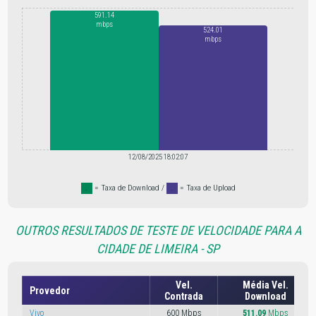
591.14
mbps
524.01
mbps
12/08/2025 18:02:07
.
= Taxa de Download /
.
= Taxa de Upload
OUTROS RESULTADOS DE TESTE DE VELOCIDADE PARA A
CIDADE DE LIMEIRA - SP
Vel.
Média Vel.
Provedor
Contrada
Download
Vivo
600 Mbps
511.09
Mbps