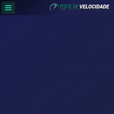
PÁGINA PRINCIPAL
RANKING DE PROVEDORES
PESQUISA:
Faça sua busca por
email
,
provedor
ou
cidade
.
f
COMPARTILHAR