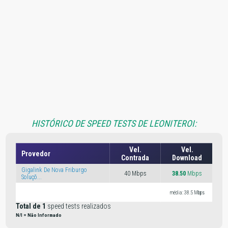
HISTÓRICO DE SPEED TESTS DE LEONITEROI:
Vel.
Vel.
Provedor
Ve
Contrada
Download
Gigalink De Nova Friburgo
40 Mbps
38.50
Mbps
10
Soluçõ...
m
média: 38.5 Mbps
Total de 1
speed tests realizados
N/I = Não Informado