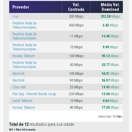
Vel.
Média Vel.
Provedor
Contrada
Download
Vivo
300 Mbps
252.58
Mbps
Predlink Rede De
400 Mbps
3.43
Mbps
Telecomunicções...
Predlink Rede De
11 Mbps
10.40
Mbps
Telecomunicções...
Predlink Rede De
10 Mbps
9.99
Mbps
Telecomunicções...
Inovaip Telecom
100 Mbps
95.12
Mbps
Predlink Rede De
40 Mbps
33.77
Mbps
Telecomunicções...
Westlink
100 Mbps
94.31
Mbps
Westlink
90 Mbps
36.57
Mbps
Claro Net
20 Mbps
19.95
Mbps
Flex Seg - Internet Banda Larga...
200 Mbps
13.60
Mbps
Leste Telecom
10 Mbps
4.64
Mbps
Inovaip Telecom
80 Mbps
77.59
Mbps
média total: 54 Mbps
Total de 12
resultados para sua cidade
N/I = Não Informado