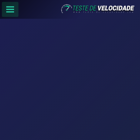
PÁGINA PRINCIPAL
RANKING DE PROVEDORES
PESQUISA:
Faça sua busca por
email
,
provedor
ou
cidade
.
f
COMPARTILHAR