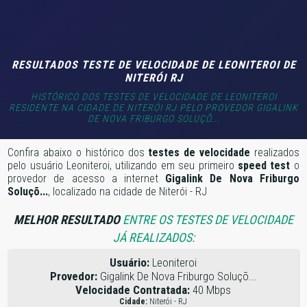
RESULTADOS TESTE DE VELOCIDADE DE LEONITEROI DE
NITERÓI RJ
HISTÓRICO DOS TESTES DE VELOCIDADE DE LEONITEROI
RESIDENTE NA CIDADE DE NITERÓI RJ PELO PROVEDOR GIGALINK
DE NOVA FRIBURGO SOLUÇÕ...
Confira abaixo o histórico dos
testes de velocidade
realizados
pelo usuário Leoniteroi, utilizando em seu primeiro
speed test
o
provedor de acesso a internet
Gigalink De Nova Friburgo
Soluçõ...
, localizado na cidade de Niterói - RJ
MELHOR RESULTADO
ENTRE OS TESTES DE VELOCIDADE
JÁ REALIZADOS:
Usuário:
Leoniteroi
Provedor:
Gigalink De Nova Friburgo Soluçõ...
Velocidade Contratada:
40 Mbps
Cidade:
Niterói - RJ