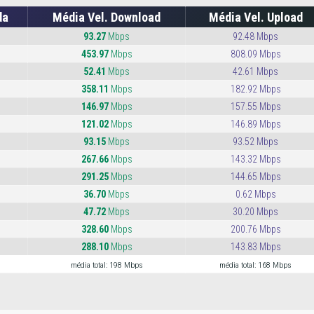
da
Média Vel. Download
Média Vel. Upload
93.27
Mbps
92.48 Mbps
453.97
Mbps
808.09 Mbps
52.41
Mbps
42.61 Mbps
358.11
Mbps
182.92 Mbps
146.97
Mbps
157.55 Mbps
121.02
Mbps
146.89 Mbps
93.15
Mbps
93.52 Mbps
267.66
Mbps
143.32 Mbps
291.25
Mbps
144.65 Mbps
36.70
Mbps
0.62 Mbps
47.72
Mbps
30.20 Mbps
328.60
Mbps
200.76 Mbps
288.10
Mbps
143.83 Mbps
média total: 198 Mbps
média total: 168 Mbps