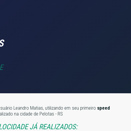
S
E
usuário Leandro Matias, utilizando em seu primeiro
speed
calizado na cidade de Pelotas - RS
LOCIDADE JÁ REALIZADOS: