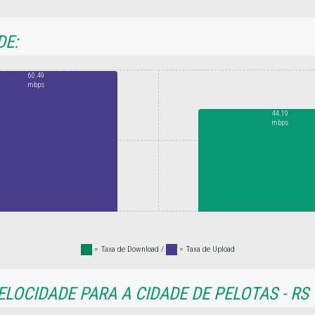
DE:
60.49
mbps
44.19
mbps
.
= Taxa de Download /
.
= Taxa de Upload
LOCIDADE PARA A CIDADE DE PELOTAS - RS