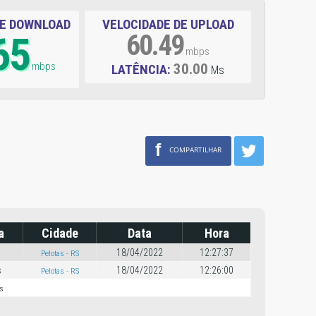
DE DOWNLOAD
VELOCIDADE DE UPLOAD
65
60.49
mbps
mbps
30.00
LATÊNCIA:
Ms
f
COMPARTILHAR
a
Cidade
Data
Hora
18/04/2022
12:27:37
Pelotas - RS
s
18/04/2022
12:26:00
Pelotas - RS
s