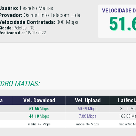
Usuário:
Leandro Matias
VELOCIDADE 
Provedor:
Osirnet Info Telecom Ltda.
51.
Velocidade Contratada:
300 Mbps
Cidade:
Pelotas - RS
Realizado dia:
18/04/2022
NDRO MATIAS:
da
Vel. Download
Vel. Upload
Latênci
51.65
Mbps
60.49 Mbps
30.00 Ms
44.19
Mbps
7.88 Mbps
163.00 M
média: 47 Mbps
média: 34 Mbps
média: 96 M