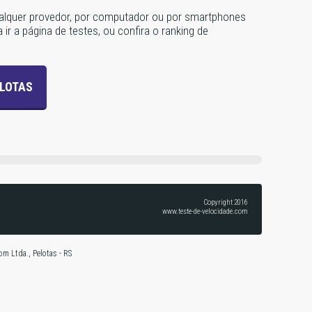
qualquer provedor, por computador ou por smartphones
 ir a página de testes, ou confira o ranking de
ELOTAS
Copyright 2016
www.teste-de-velocidade.com
om Ltda., Pelotas - RS