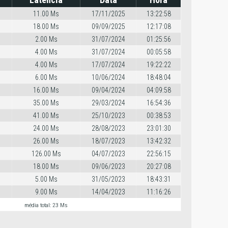
11.00 Ms
17/11/2025
13:22:58
18.00 Ms
09/09/2025
12:17:08
2.00 Ms
31/07/2024
01:25:56
4.00 Ms
31/07/2024
00:05:58
4.00 Ms
17/07/2024
19:22:22
6.00 Ms
10/06/2024
18:48:04
16.00 Ms
09/04/2024
04:09:58
35.00 Ms
29/03/2024
16:54:36
41.00 Ms
25/10/2023
00:38:53
24.00 Ms
28/08/2023
23:01:30
26.00 Ms
18/07/2023
13:42:32
126.00 Ms
04/07/2023
22:56:15
18.00 Ms
09/06/2023
20:27:08
5.00 Ms
31/05/2023
18:43:31
9.00 Ms
14/04/2023
11:16:26
média total: 23 Ms