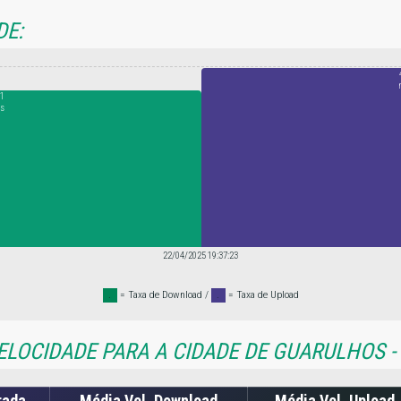
DE:
1
s
22/04/2025 19:37:23
.
= Taxa de Download /
.
= Taxa de Upload
ELOCIDADE PARA A CIDADE DE GUARULHOS -
rada
Média Vel. Download
Média Vel. Upload