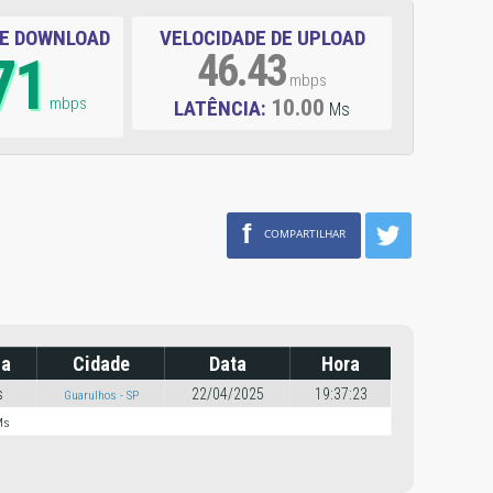
DE DOWNLOAD
VELOCIDADE DE UPLOAD
71
46.43
mbps
mbps
10.00
LATÊNCIA:
Ms
f
COMPARTILHAR
ia
Cidade
Data
Hora
s
22/04/2025
19:37:23
Guarulhos - SP
Ms