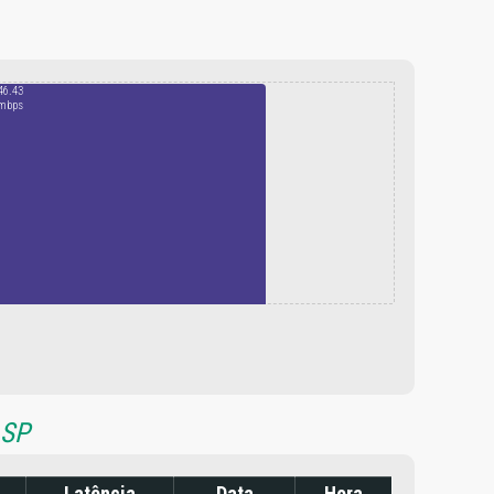
46.43
mbps
 SP
Latência
Data
Hora