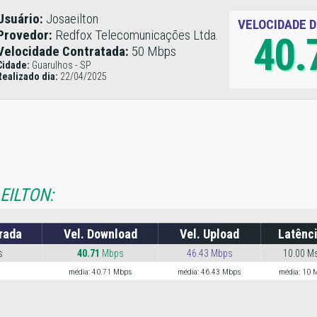
Usuário:
Josaeilton
VELOCIDADE 
Provedor:
Redfox Telecomunicações Ltda.
40.
Velocidade Contratada:
50 Mbps
Cidade:
Guarulhos - SP
Realizado dia:
22/04/2025
EILTON:
rada
Vel. Download
Vel. Upload
Latênc
s
40.71
Mbps
46.43 Mbps
10.00 M
média: 40.71 Mbps
média: 46.43 Mbps
média: 10 