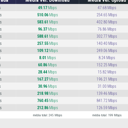
s
49.17
Mbps
47.68 Mbps
s
510.06
Mbps
254.65 Mbps
s
583.61
Mbps
402.80 Mbps
s
96.37
Mbps
76.86 Mbps
s
588.61
Mbps
302.77 Mbps
s
257.55
Mbps
140.40 Mbps
s
109.12
Mbps
249.06 Mbps
s
8.01
Mbps
8.24 Mbps
s
60.86
Mbps
152.25 Mbps
s
28.44
Mbps
15.82 Mbps
s
167.27
Mbps
196.21 Mbps
s
30.96
Mbps
31.00 Mbps
s
218.98
Mbps
139.46 Mbps
s
760.45
Mbps
841.72 Mbps
s
212.86
Mbps
126.59 Mbps
média total: 245 Mbps
média total: 199 Mbps