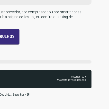
alquer provedor, por computador ou por smartphones
 ir a página de testes, ou confira o ranking de
ARULHOS
Copyright 2016
www.teste-de-velocidade.com
ões Ltda., Guarulhos - SP