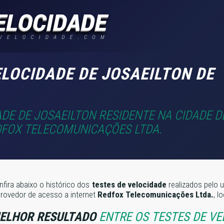
ELOCIDADE DE JOSAEILTON DE
DE DE JOSAEILTON RESIDENTE NA CIDADE D
FOX TELECOMUNICAÇÕES LTDA.
nfira abaixo o histórico dos
testes de velocidade
realizados pelo u
provedor de acesso a internet
Redfox Telecomunicações Ltda.
, l
ELHOR RESULTADO
ENTRE OS TESTES DE VE