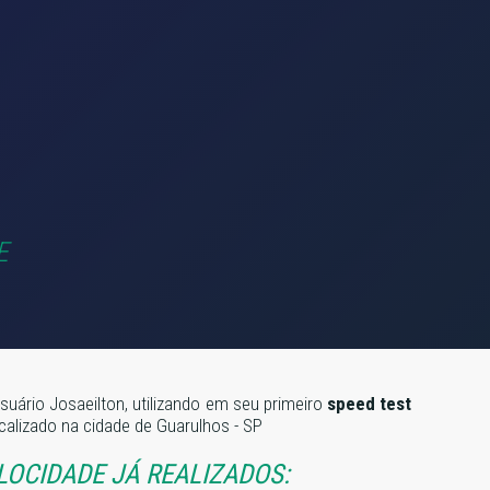
E
suário Josaeilton, utilizando em seu primeiro
speed test
ocalizado na cidade de Guarulhos - SP
LOCIDADE JÁ REALIZADOS: