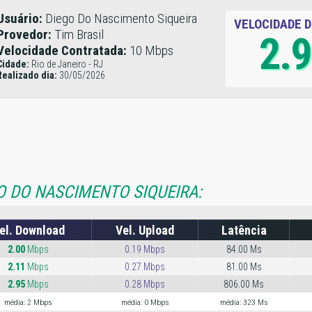
Usuário:
Diego Do Nascimento Siqueira
VELOCIDADE 
Provedor:
Tim Brasil
2.
Velocidade Contratada:
10 Mbps
Cidade:
Rio de Janeiro - RJ
Realizado dia:
30/05/2026
O DO NASCIMENTO SIQUEIRA:
el. Download
Vel. Upload
Latência
2.00
Mbps
0.19 Mbps
84.00 Ms
2.11
Mbps
0.27 Mbps
81.00 Ms
2.95
Mbps
0.28 Mbps
806.00 Ms
média: 2 Mbps
média: 0 Mbps
média: 323 Ms