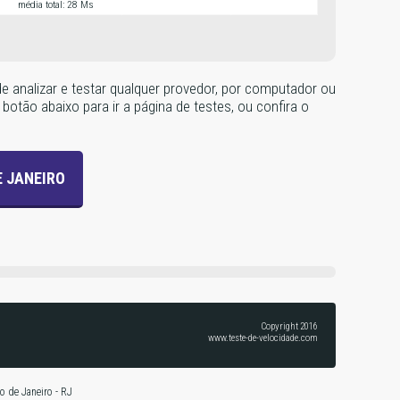
média total: 28 Ms
e analizar e testar qualquer provedor, por computador ou
botão abaixo para ir a página de testes, ou confira o
E JANEIRO
Copyright 2016
www.teste-de-velocidade.com
o de Janeiro - RJ