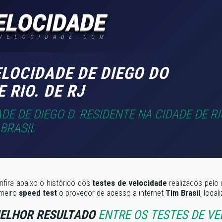
LOCIDADE DE DIEGO DO
 RIO. DE RJ
DE DE DIEGO D. RESIDENTE NA CIDADE DE RI
 BRASIL
nfira abaixo o histórico dos
testes de velocidade
realizados pelo 
imeiro
speed test
o provedor de acesso a internet
Tim Brasil
, loca
ELHOR RESULTADO
ENTRE OS TESTES DE VE