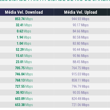
Média Vel. Download
Média Vel. Upload
853.74
Mbps
944.93 Mbps
32.41
Mbps
90.17 Mbps
0.62
Mbps
84.66 Mbps
1.94
Mbps
80.58 Mbps
1.04
Mbps
83.80 Mbps
52.29
Mbps
90.44 Mbps
15.61
Mbps
90.86 Mbps
23.01
Mbps
88.45 Mbps
705.75
Mbps
764.75 Mbps
746.04
Mbps
915.03 Mbps
768.13
Mbps
858.11 Mbps
727.55
Mbps
796.79 Mbps
30.93
Mbps
90.05 Mbps
603.09
Mbps
824.48 Mbps
653.38
Mbps
721.06 Mbps