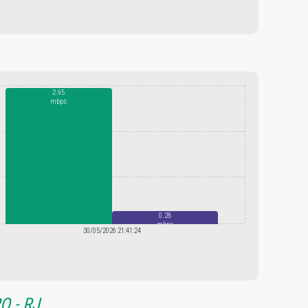
2.95
mbps
0.28
mbps
30/05/2026 21:41:24
O - RJ