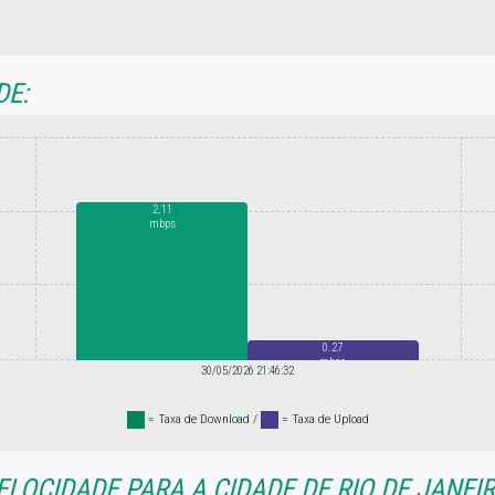
DE:
2.11
mbps
0.27
mbps
30/05/2026 21:46:32
.
= Taxa de Download /
.
= Taxa de Upload
LOCIDADE PARA A CIDADE DE RIO DE JANEIR