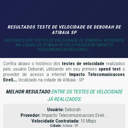
RESULTADOS TESTE DE VELOCIDADE DE DEBORAH DE
ATIBAIA SP
HISTÓRICO DOS TESTES DE VELOCIDADE DE DEBORAH RESIDENTE
NA CIDADE DE ATIBAIA SP PELO PROVEDOR IMPACTO
TELECOMUNICACOES EIRELI...
Confira abaixo o histórico dos
testes de velocidade
realizados
pelo usuário Deborah, utilizando em seu primeiro
speed test
o
provedor de acesso a internet
Impacto Telecomunicacoes
Eireli...
, localizado na cidade de Atibaia - SP
MELHOR RESULTADO
ENTRE OS TESTES DE VELOCIDADE
JÁ REALIZADOS:
Usuário:
Deborah
Provedor:
Impacto Telecomunicacoes Eireli...
Velocidade Contratada:
10 Mbps
Cidade:
Atibaia - SP