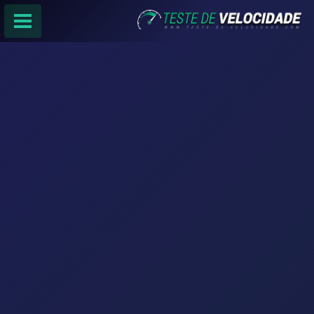
PÁGINA PRINCIPAL
RANKING DE PROVEDORES
PESQUISA:
Faça sua busca por
email
,
provedor
ou
cidade
.
f
COMPARTILHAR