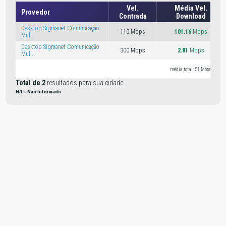
Vel.
Média Vel.
Provedor
Contrada
Download
Desktop Sigmanet Comunicação
110 Mbps
101.16
Mbps
Mul...
Desktop Sigmanet Comunicação
300 Mbps
2.81
Mbps
Mul...
média total: 51 Mbps
Total de 2
resultados para sua cidade
N/I = Não Informado