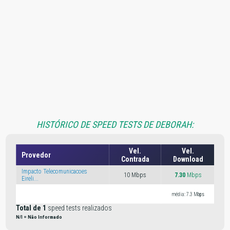
HISTÓRICO DE SPEED TESTS DE DEBORAH:
Vel.
Vel.
Provedor
Contrada
Download
Impacto Telecomunicacoes
10 Mbps
7.30
Mbps
22
Eireli...
média: 7.3 Mbps
médi
Total de 1
speed tests realizados
N/I = Não Informado