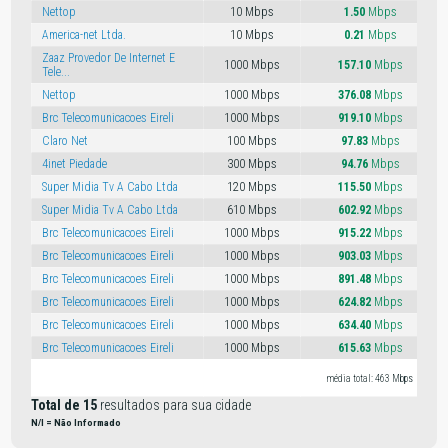
Nettop
10 Mbps
1.50
Mbps
America-net Ltda.
10 Mbps
0.21
Mbps
Zaaz Provedor De Internet E
1000 Mbps
157.10
Mbps
Tele...
Nettop
1000 Mbps
376.08
Mbps
Brc Telecomunicacoes Eireli
1000 Mbps
919.10
Mbps
Claro Net
100 Mbps
97.83
Mbps
4inet Piedade
300 Mbps
94.76
Mbps
Super Midia Tv A Cabo Ltda
120 Mbps
115.50
Mbps
Super Midia Tv A Cabo Ltda
610 Mbps
602.92
Mbps
Brc Telecomunicacoes Eireli
1000 Mbps
915.22
Mbps
Brc Telecomunicacoes Eireli
1000 Mbps
903.03
Mbps
Brc Telecomunicacoes Eireli
1000 Mbps
891.48
Mbps
Brc Telecomunicacoes Eireli
1000 Mbps
624.82
Mbps
Brc Telecomunicacoes Eireli
1000 Mbps
634.40
Mbps
Brc Telecomunicacoes Eireli
1000 Mbps
615.63
Mbps
média total: 463 Mbps
Total de 15
resultados para sua cidade
N/I = Não Informado