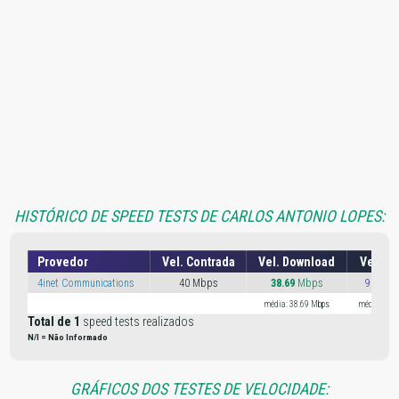
HISTÓRICO DE SPEED TESTS DE CARLOS ANTONIO LOPES:
Provedor
Vel. Contrada
Vel. Download
Vel. U
4inet Communications
40 Mbps
38.69
Mbps
98.74 
média: 38.69 Mbps
média: 98.
Total de 1
speed tests realizados
N/I = Não Informado
GRÁFICOS DOS TESTES DE VELOCIDADE: