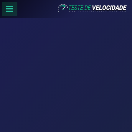
PÁGINA PRINCIPAL
RANKING DE PROVEDORES
PESQUISA:
Faça sua busca por
email
,
provedor
ou
cidade
.
f
COMPARTILHAR