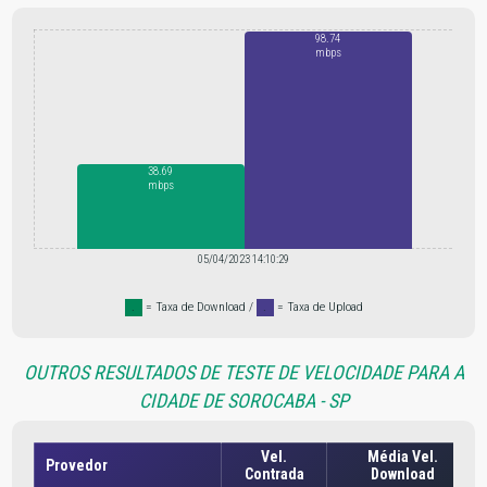
98.74
mbps
38.69
mbps
05/04/2023 14:10:29
.
= Taxa de Download /
.
= Taxa de Upload
OUTROS RESULTADOS DE TESTE DE VELOCIDADE PARA A
CIDADE DE SOROCABA - SP
Vel.
Média Vel.
Provedor
Contrada
Download