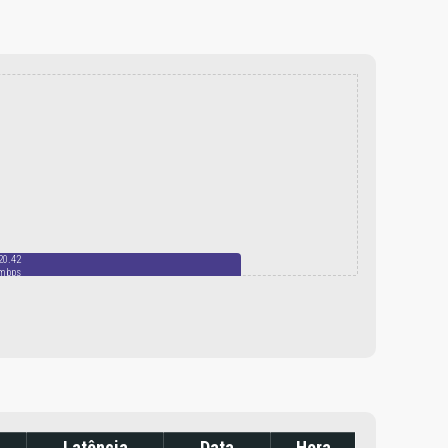
20.42
mbps
Latência
Data
Hora