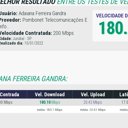
ELHOR RESULTADO
ENTRE OS TESTES DE VE
Usuário:
Adaiana Ferreira Gandra
VELOCIDADE 
Provedor:
Pombonet Telecomunicações E
180
Info...
Velocidade Contratada:
200 Mbps
Cidade:
Jundiaí - SP
Realizado dia:
10/01/2022
ANA FERREIRA GANDRA:
 Contrada
Vel. Download
Vel. Upload
Lat
00 Mbps
180.10
Mbps
20.42 Mbps
17.
média: 180.1 Mbps
média: 20.42 Mbps
média