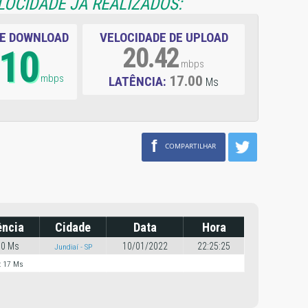
LOCIDADE JÁ REALIZADOS:
DE DOWNLOAD
VELOCIDADE DE UPLOAD
.10
20.42
mbps
mbps
17.00
LATÊNCIA:
Ms
f
COMPARTILHAR
ência
Cidade
Data
Hora
00 Ms
10/01/2022
22:25:25
Jundiaí - SP
: 17 Ms