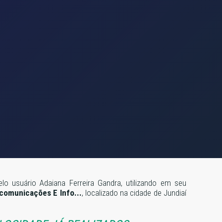
lo usuário Adaiana Ferreira Gandra, utilizando em seu
omunicações E Info...
, localizado na cidade de Jundiaí