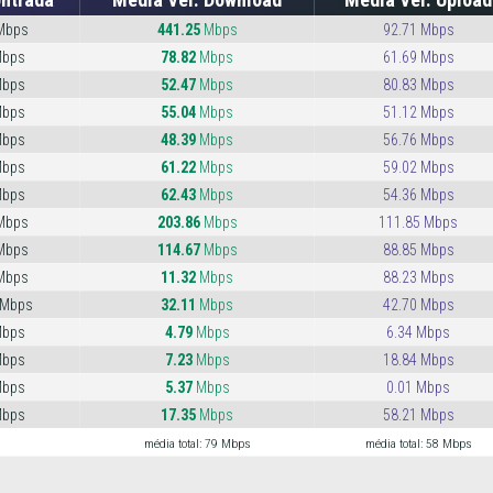
Mbps
441.25
Mbps
92.71 Mbps
Mbps
78.82
Mbps
61.69 Mbps
Mbps
52.47
Mbps
80.83 Mbps
Mbps
55.04
Mbps
51.12 Mbps
Mbps
48.39
Mbps
56.76 Mbps
Mbps
61.22
Mbps
59.02 Mbps
Mbps
62.43
Mbps
54.36 Mbps
Mbps
203.86
Mbps
111.85 Mbps
Mbps
114.67
Mbps
88.85 Mbps
Mbps
11.32
Mbps
88.23 Mbps
 Mbps
32.11
Mbps
42.70 Mbps
Mbps
4.79
Mbps
6.34 Mbps
Mbps
7.23
Mbps
18.84 Mbps
Mbps
5.37
Mbps
0.01 Mbps
Mbps
17.35
Mbps
58.21 Mbps
média total: 79 Mbps
média total: 58 Mbps