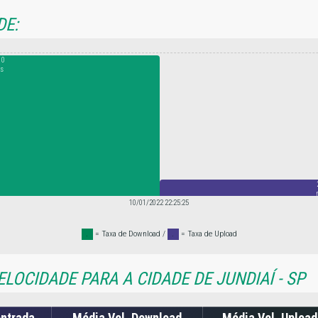
DE:
10
s
10/01/2022 22:25:25
.
= Taxa de Download /
.
= Taxa de Upload
LOCIDADE PARA A CIDADE DE JUNDIAÍ - SP
ontrada
Média Vel. Download
Média Vel. Upload