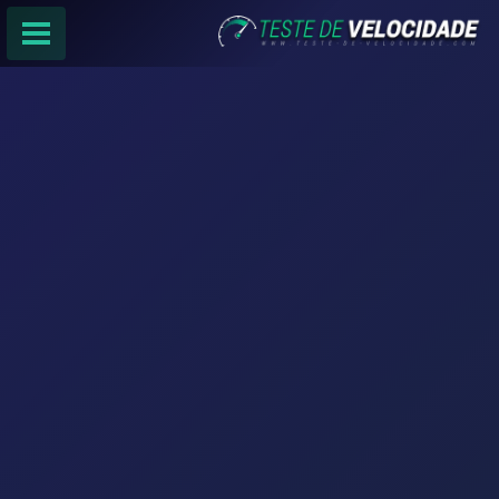
PÁGINA PRINCIPAL
RANKING DE PROVEDORES
PESQUISA:
Faça sua busca por
email
,
provedor
ou
cidade
.
f
COMPARTILHAR