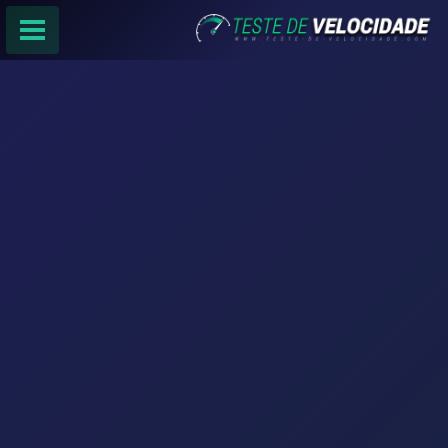
PÁGINA PRINCIPAL
RANKING DE PROVEDORES
PESQUISA:
Faça sua busca por
email
,
provedor
ou
cidade
.
f
COMPARTILHAR