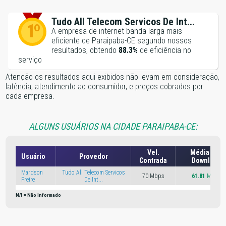
Tudo All Telecom Servicos De Int...
1º
A empresa de internet banda larga mais
eficiente de Paraipaba-CE segundo nossos
resultados, obtendo
88.3%
de eficiência no
serviço
Atenção os resultados aqui exibidos não levam em consideração,
latência, atendimento ao consumidor, e preços cobrados por
cada empresa.
ALGUNS USUÁRIOS NA CIDADE PARAIPABA-CE:
Vel.
Média Vel.
Usuário
Provedor
Contrada
Download
Mardson
Tudo All Telecom Servicos
70 Mbps
61.81
Mbps
Freire
De Int...
N/I = Não Informado