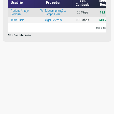
Vel.
Média Ve
Usuário
Provedor
Contrada
Downloa
Adriana Araujo
Tcf Telecomunicações
20 Mbps
12.94
Mbp
De Souza
Campo Flori...
Tania Lúcia
Algar Telecom
630 Mbps
610.25
Mbp
média total: 318
N/I = Não Informado