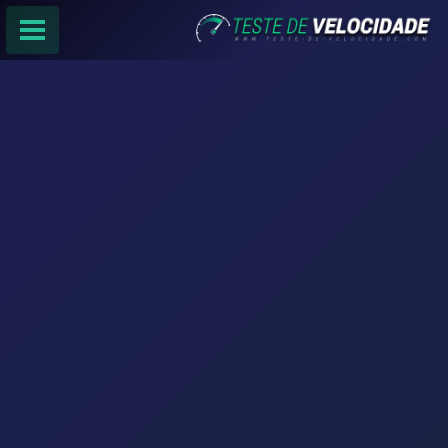
PÁGINA PRINCIPAL
RANKING DE PROVEDORES
PESQUISA:
Faça sua busca por
email
,
provedor
ou
cidade
.
f
COMPARTILHAR